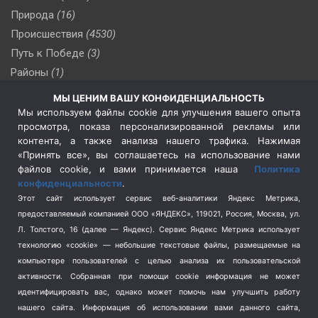
Природа
(16)
Происшествия
(4530)
Путь к Победе
(3)
Районы
(1)
Россия
(510)
МЫ ЦЕНИМ ВАШУ КОНФИДЕНЦИАЛЬНОСТЬ
Сельское хозяйство
(3)
Мы используем файлы cookie для улучшения вашего опыта
просмотра, показа персонализированной рекламы или
Социальная политика
(3)
контента, а также анализа нашего трафика. Нажимая
Спецоперация в Украине
(657)
«Принять все», вы соглашаетесь на использование нами
Спецоперация на Украине
(404)
файлов cookie, и вами принимается наша
Политика
конфиденциальности
.
Спорт
(740)
Этот сайт использует сервис веб-аналитики Яндекс Метрика,
Тема недели
(210)
предоставляемый компанией ООО «ЯНДЕКС», 119021, Россия, Москва, ул.
Терроризм
(1)
Л. Толстого, 16 (далее — Яндекс). Сервис Яндекс Метрика использует
Транспорт
(262)
технологию «cookie» — небольшие текстовые файлы, размещаемые на
компьютере пользователей с целью анализа их пользовательской
Туризм
(178)
активности.
Собранная при помощи cookie информация не может
Флот
(76)
идентифицировать вас, однако может помочь нам улучшить работу
Цены
(2)
нашего сайта. Информация об использовании вами данного сайта,