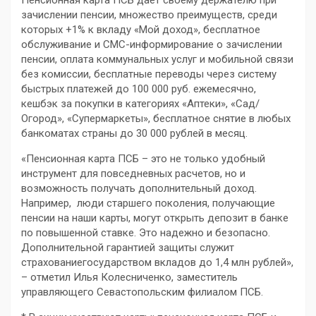
Пе
нсионная карта ПСБ дает своему держателю при
зачи
слении пенсии, множество преимуществ, среди
которых +1% к вкладу «Мой доход», бесплатное
обслуживание и СМС-информирование о зачислении
пенсии, оплата коммунальных услуг и мобильной связи
без комиссии, бесплатные переводы через систему
быстрых платежей до
100 000 руб. ежемесячно,
кешбэк за покупки в категориях «Аптеки», «Сад/
Огород», «Супермаркеты», бесплатное снятие в любых
банкоматах страны до 30 000 рублей в месяц.
«
Пенсионная карта ПСБ – это не только удобный
инструмент для повседневных расчетов, но и
воз
можность получать дополнительный доход.
Например, люди старшего поколения, получающие
пенсии на наши карты, могут открыть депозит в банке
по повышенной ставке. Это надежно и безопасно
.
Дополнительной гарантией защиты служит
страхование
государством
вклад
ов
до 1,4 млн рублей»,
– отметил
Илья Колесниченко, заместитель
управляющего Севастопольским филиалом ПСБ
.