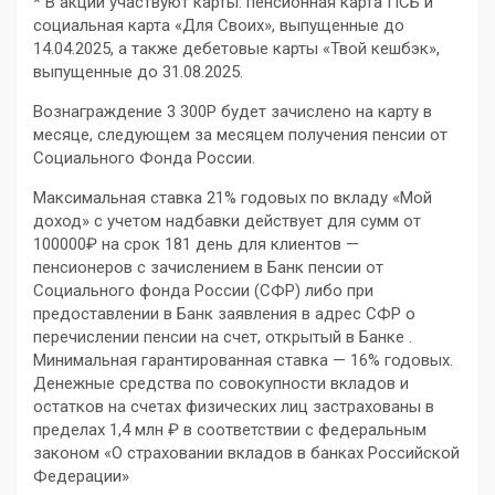
*
В акции участвуют карты: пенсионная карта ПСБ и
социальная карта «Для Своих», выпущенные до
14.04.2025, а также дебетовые карты «Твой кешбэк»,
выпущенные до 31.08.2025
.
Вознаграждение 3 300Р будет зачислено на карту в
месяце, следующем за месяцем получения пенсии от
Социального Фонда России.
Максимальная ставка 21% годовых по вкладу «Мой
доход» с учетом надбавки действует для сумм от
100000₽ на срок 181 день для клиентов —
пенсионеров с зачислением в Банк пенсии от
Социального фонда России (СФР) либо при
предоставлении в Банк заявления в адр
ес СФР о
перечислении пенсии на счет, открытый в Банке .
Минимальная гарантированная ставка — 16% годовых.
Денежные средства по совокупности вкладов и
остатков на счетах физических лиц застрахованы в
пределах 1,4 млн ₽ в соответствии с федеральным
законом
«О страховании вкладов в банках Российской
Федерации»