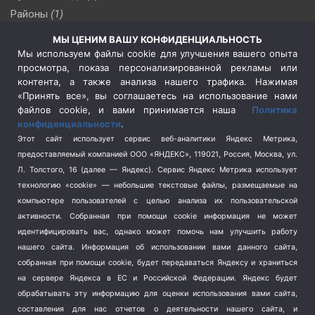
Районы
(1)
Россия
(510)
МЫ ЦЕНИМ ВАШУ КОНФИДЕНЦИАЛЬНОСТЬ
Сельское хозяйство
(3)
Мы используем файлы cookie для улучшения вашего опыта
просмотра, показа персонализированной рекламы или
Социальная политика
(3)
контента, а также анализа нашего трафика. Нажимая
Спецоперация в Украине
(657)
«Принять все», вы соглашаетесь на использование нами
Спецоперация на Украине
(404)
файлов cookie, и вами принимается наша
Политика
конфиденциальности
.
Спорт
(740)
Этот сайт использует сервис веб-аналитики Яндекс Метрика,
Тема недели
(210)
предоставляемый компанией ООО «ЯНДЕКС», 119021, Россия, Москва, ул.
Терроризм
(1)
Л. Толстого, 16 (далее — Яндекс). Сервис Яндекс Метрика использует
Транспорт
(262)
технологию «cookie» — небольшие текстовые файлы, размещаемые на
компьютере пользователей с целью анализа их пользовательской
Туризм
(178)
активности.
Собранная при помощи cookie информация не может
Флот
(76)
идентифицировать вас, однако может помочь нам улучшить работу
Цены
(2)
нашего сайта. Информация об использовании вами данного сайта,
Школа и спорт
(2)
собранная при помощи cookie, будет передаваться Яндексу и храниться
на сервере Яндекса в ЕС и Российской Федерации. Яндекс будет
Экология
(8)
обрабатывать эту информацию для оценки использования вами сайта,
Экономика
(1172)
составления для нас отчетов о деятельности нашего сайта, и