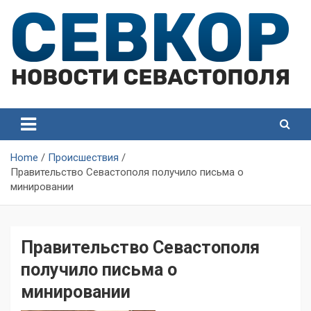
Skip
to
content
СевКор — Самые главные и актуальные новости
СевКор — Новости
Севастополя
Севастополя
Home
Происшествия
Правительство Севастополя получило письма о
минировании
Правительство Севастополя
получило письма о
минировании