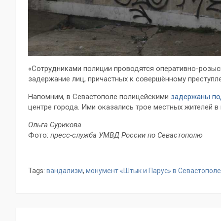
«Сотрудниками полиции проводятся оперативно-розыск
задержание лиц, причастных к совершённому преступл
Напомним, в Севастополе полицейскими
задержаны п
центре города. Ими оказались трое местных жителей в в
Ольга Сурикова
Фото:
пресс-служба УМВД России по Севастополю
Tags:
вандализм
,
монумент «Штык и Парус» в Севастополе
Навигация