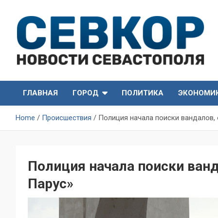
Skip
to
content
СевКор — Самые главные и актуальные новости
СевКор — Новости
Севастополя
ГЛАВНАЯ
ГОРОД
ПОЛИТИКА
ЭКОНОМИ
Севастополя
Home
Происшествия
Полиция начала поиски вандалов,
Полиция начала поиски ван
Парус»