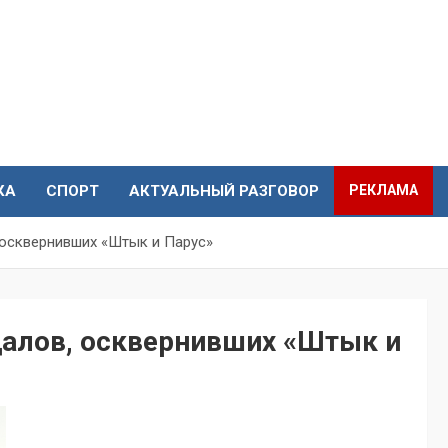
КА
СПОРТ
АКТУАЛЬНЫЙ РАЗГОВОР
РЕКЛАМА
 осквернивших «Штык и Парус»
далов, осквернивших «Штык и