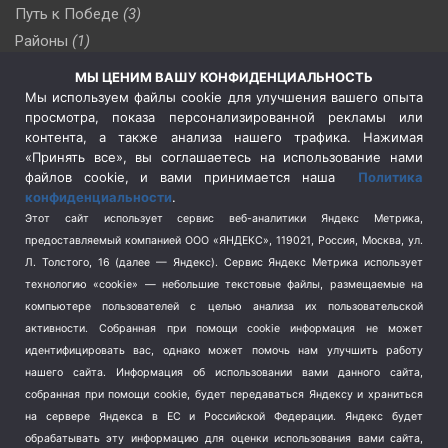
Путь к Победе
(3)
Районы
(1)
Россия
(510)
МЫ ЦЕНИМ ВАШУ КОНФИДЕНЦИАЛЬНОСТЬ
Сельское хозяйство
(3)
Мы используем файлы cookie для улучшения вашего опыта
просмотра, показа персонализированной рекламы или
Социальная политика
(3)
контента, а также анализа нашего трафика. Нажимая
Спецоперация в Украине
(657)
«Принять все», вы соглашаетесь на использование нами
Спецоперация на Украине
(404)
файлов cookie, и вами принимается наша
Политика
конфиденциальности
.
Спорт
(740)
Этот сайт использует сервис веб-аналитики Яндекс Метрика,
Тема недели
(210)
предоставляемый компанией ООО «ЯНДЕКС», 119021, Россия, Москва, ул.
Терроризм
(1)
Л. Толстого, 16 (далее — Яндекс). Сервис Яндекс Метрика использует
Транспорт
(262)
технологию «cookie» — небольшие текстовые файлы, размещаемые на
компьютере пользователей с целью анализа их пользовательской
Туризм
(178)
активности.
Собранная при помощи cookie информация не может
Флот
(76)
идентифицировать вас, однако может помочь нам улучшить работу
Цены
(2)
нашего сайта. Информация об использовании вами данного сайта,
Школа и спорт
(2)
собранная при помощи cookie, будет передаваться Яндексу и храниться
на сервере Яндекса в ЕС и Российской Федерации. Яндекс будет
Экология
(8)
обрабатывать эту информацию для оценки использования вами сайта,
Экономика
(1172)