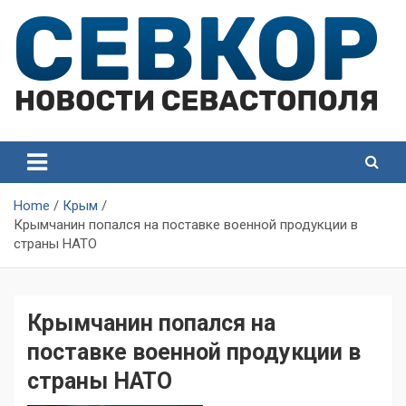
Skip
to
content
СевКор — Самые главные и актуальные новости
СевКор — Новости
Севастополя
Севастополя
Home
Крым
Крымчанин попался на поставке военной продукции в
страны НАТО
Крымчанин попался на
поставке военной продукции в
страны НАТО