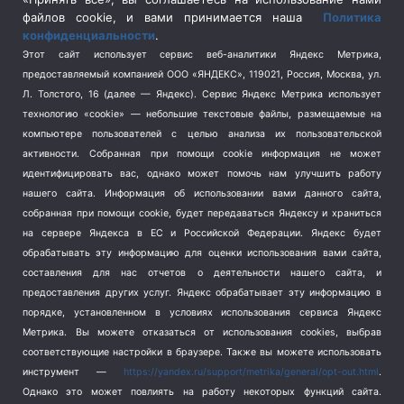
Спецоперация на Украине
(404)
файлов cookie, и вами принимается наша
Политика
конфиденциальности
.
Спорт
(740)
Этот сайт использует сервис веб-аналитики Яндекс Метрика,
Тема недели
(210)
предоставляемый компанией ООО «ЯНДЕКС», 119021, Россия, Москва, ул.
Терроризм
(1)
Л. Толстого, 16 (далее — Яндекс). Сервис Яндекс Метрика использует
Транспорт
(262)
технологию «cookie» — небольшие текстовые файлы, размещаемые на
компьютере пользователей с целью анализа их пользовательской
Туризм
(178)
активности.
Собранная при помощи cookie информация не может
Флот
(76)
идентифицировать вас, однако может помочь нам улучшить работу
Цены
(2)
нашего сайта. Информация об использовании вами данного сайта,
Школа и спорт
(2)
собранная при помощи cookie, будет передаваться Яндексу и храниться
Экология
(8)
на сервере Яндекса в ЕС и Российской Федерации. Яндекс будет
обрабатывать эту информацию для оценки использования вами сайта,
Экономика
(1172)
составления для нас отчетов о деятельности нашего сайта, и
предоставления других услуг. Яндекс обрабатывает эту информацию в
Мы в соцсетях
порядке, установленном в условиях использования сервиса Яндекс
Метрика.
Вы можете отказаться от использования cookies, выбрав
соответствующие настройки в браузере. Также вы можете использовать
инструмент —
https://yandex.ru/support/metrika/general/opt-out.html
.
Однако это может повлиять на работу некоторых функций сайта.