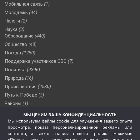
Мобильная связь
(1)
Молодежь
(44)
Налоги
(2)
Наука
(3)
Образование
(440)
Общество
(48)
Погода
(1280)
Поддержка участников СВО
(7)
Политика
(4396)
Природа
(16)
Происшествия
(4530)
Путь к Победе
(3)
Районы
(1)
Россия
(510)
МЫ ЦЕНИМ ВАШУ КОНФИДЕНЦИАЛЬНОСТЬ
Сельское хозяйство
(3)
Мы используем файлы cookie для улучшения вашего опыта
просмотра, показа персонализированной рекламы или
Социальная политика
(3)
контента, а также анализа нашего трафика. Нажимая
Спецоперация в Украине
(657)
«Принять все», вы соглашаетесь на использование нами