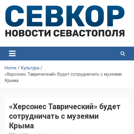
Skip
to
content
СевКор — Самые главные и актуальные новости
СевКор — Новости
Севастополя
Севастополя
Home
Культура
«Херсонес Таврический» будет сотрудничать с музеями
Крыма
«Херсонес Таврический» будет
сотрудничать с музеями
Крыма