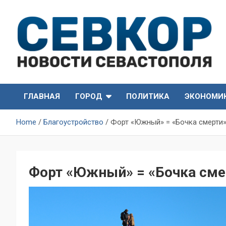
Skip
to
content
СевКор — Самые главные и актуальные новости
СевКор — Новости
Севастополя
ГЛАВНАЯ
ГОРОД
ПОЛИТИКА
ЭКОНОМИ
Севастополя
Home
Благоустройство
Форт «Южный» = «Бочка смерти
Форт «Южный» = «Бочка сме