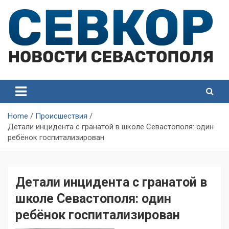
Skip
to
content
СевКор — Самые главные и актуальные новости
СевКор — Новости
Севастополя
Севастополя
Home
Происшествия
Детали инцидента с гранатой в школе Севастополя: один
ребёнок госпитализирован
Детали инцидента с гранатой в
школе Севастополя: один
ребёнок госпитализирован