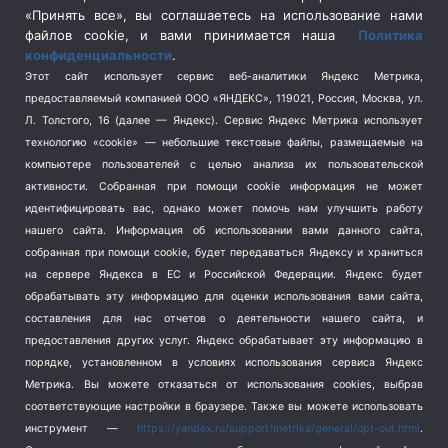
Спецоперация в Украине
(657)
«Принять все», вы соглашаетесь на использование нами
Спецоперация на Украине
(404)
файлов cookie, и вами принимается наша
Политика
конфиденциальности
.
Спорт
(740)
Этот сайт использует сервис веб-аналитики Яндекс Метрика,
Тема недели
(210)
предоставляемый компанией ООО «ЯНДЕКС», 119021, Россия, Москва, ул.
Терроризм
(1)
Л. Толстого, 16 (далее — Яндекс). Сервис Яндекс Метрика использует
Транспорт
(262)
технологию «cookie» — небольшие текстовые файлы, размещаемые на
компьютере пользователей с целью анализа их пользовательской
Туризм
(178)
активности.
Собранная при помощи cookie информация не может
Флот
(76)
идентифицировать вас, однако может помочь нам улучшить работу
Цены
(2)
нашего сайта. Информация об использовании вами данного сайта,
Школа и спорт
(2)
собранная при помощи cookie, будет передаваться Яндексу и храниться
на сервере Яндекса в ЕС и Российской Федерации. Яндекс будет
Экология
(8)
обрабатывать эту информацию для оценки использования вами сайта,
Экономика
(1172)
составления для нас отчетов о деятельности нашего сайта, и
предоставления других услуг. Яндекс обрабатывает эту информацию в
Мы в соцсетях
порядке, установленном в условиях использования сервиса Яндекс
Метрика.
Вы можете отказаться от использования cookies, выбрав
соответствующие настройки в браузере. Также вы можете использовать
инструмент —
https://yandex.ru/support/metrika/general/opt-out.html
.