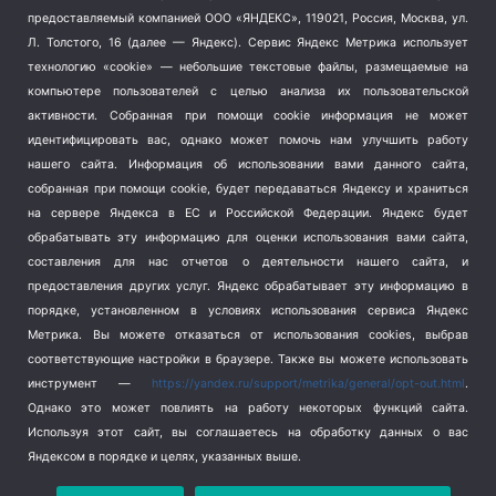
Тема недели
(210)
предоставляемый компанией ООО «ЯНДЕКС», 119021, Россия, Москва, ул.
Терроризм
(1)
Л. Толстого, 16 (далее — Яндекс). Сервис Яндекс Метрика использует
Транспорт
(262)
технологию «cookie» — небольшие текстовые файлы, размещаемые на
компьютере пользователей с целью анализа их пользовательской
Туризм
(178)
активности.
Собранная при помощи cookie информация не может
Флот
(76)
идентифицировать вас, однако может помочь нам улучшить работу
Цены
(2)
нашего сайта. Информация об использовании вами данного сайта,
Школа и спорт
(2)
собранная при помощи cookie, будет передаваться Яндексу и храниться
на сервере Яндекса в ЕС и Российской Федерации. Яндекс будет
Экология
(8)
обрабатывать эту информацию для оценки использования вами сайта,
Экономика
(1172)
составления для нас отчетов о деятельности нашего сайта, и
предоставления других услуг. Яндекс обрабатывает эту информацию в
Мы в соцсетях
порядке, установленном в условиях использования сервиса Яндекс
Метрика.
Вы можете отказаться от использования cookies, выбрав
соответствующие настройки в браузере. Также вы можете использовать
инструмент —
https://yandex.ru/support/metrika/general/opt-out.html
.
Однако это может повлиять на работу некоторых функций сайта.
Используя этот сайт, вы соглашаетесь на обработку данных о вас
Яндексом в порядке и целях, указанных выше.
Copyright © 2026
СевКор — Новости Севастополя