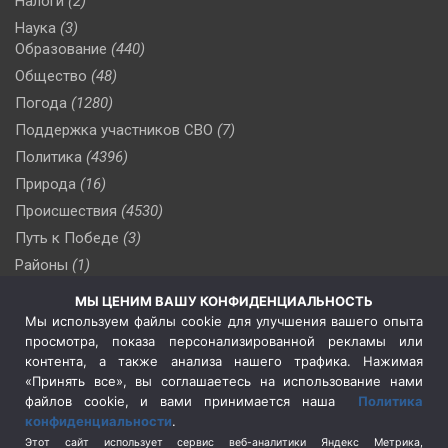
Налоги
(2)
Наука
(3)
Образование
(440)
Общество
(48)
Погода
(1280)
Поддержка участников СВО
(7)
Политика
(4396)
Природа
(16)
Происшествия
(4530)
Путь к Победе
(3)
Районы
(1)
Россия
(510)
МЫ ЦЕНИМ ВАШУ КОНФИДЕНЦИАЛЬНОСТЬ
Сельское хозяйство
(3)
Мы используем файлы cookie для улучшения вашего опыта
просмотра, показа персонализированной рекламы или
Социальная политика
(3)
контента, а также анализа нашего трафика. Нажимая
Спецоперация в Украине
(657)
«Принять все», вы соглашаетесь на использование нами
Спецоперация на Украине
(404)
файлов cookie, и вами принимается наша
Политика
конфиденциальности
.
Спорт
(740)
Этот сайт использует сервис веб-аналитики Яндекс Метрика,