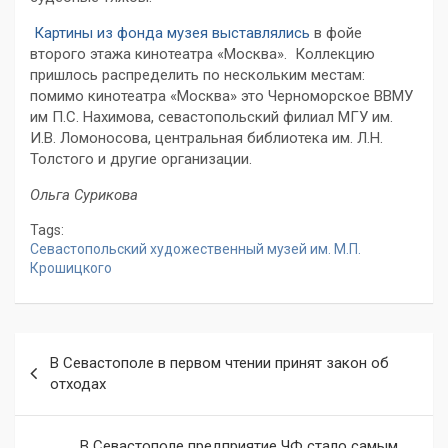
Картины из фонда музея выставлялись
в фойе
второго этажа кинотеатра «Москва». Коллекцию
пришлось распределить по нескольким местам:
помимо кинотеатра «Москва» это Черноморское ВВМУ
им П.С. Нахимова, севастопольский филиал МГУ им.
И.В. Ломоносова, центральная библиотека им. Л.Н.
Толстого и другие организации.
Ольга Сурикова
Tags:
Севастопольский художественный музей им. М.П.
Крошицкого
Навигация
В Севастополе в первом чтении принят закон об
по
отходах
записям
В Севастополе предприятие ЧФ стало самым