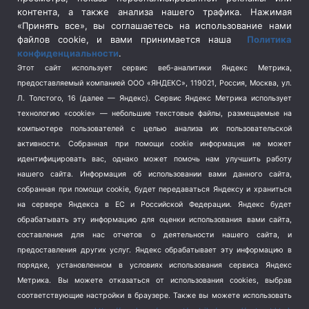
Социальная политика
(3)
контента, а также анализа нашего трафика. Нажимая
Спецоперация в Украине
(657)
«Принять все», вы соглашаетесь на использование нами
Спецоперация на Украине
(404)
файлов cookie, и вами принимается наша
Политика
конфиденциальности
.
Спорт
(740)
Этот сайт использует сервис веб-аналитики Яндекс Метрика,
Тема недели
(210)
предоставляемый компанией ООО «ЯНДЕКС», 119021, Россия, Москва, ул.
Терроризм
(1)
Л. Толстого, 16 (далее — Яндекс). Сервис Яндекс Метрика использует
Транспорт
(262)
технологию «cookie» — небольшие текстовые файлы, размещаемые на
компьютере пользователей с целью анализа их пользовательской
Туризм
(178)
активности.
Собранная при помощи cookie информация не может
Флот
(76)
идентифицировать вас, однако может помочь нам улучшить работу
Цены
(2)
нашего сайта. Информация об использовании вами данного сайта,
Школа и спорт
(2)
собранная при помощи cookie, будет передаваться Яндексу и храниться
на сервере Яндекса в ЕС и Российской Федерации. Яндекс будет
Экология
(8)
обрабатывать эту информацию для оценки использования вами сайта,
Экономика
(1172)
составления для нас отчетов о деятельности нашего сайта, и
предоставления других услуг. Яндекс обрабатывает эту информацию в
Мы в соцсетях
порядке, установленном в условиях использования сервиса Яндекс
Метрика.
Вы можете отказаться от использования cookies, выбрав
соответствующие настройки в браузере. Также вы можете использовать