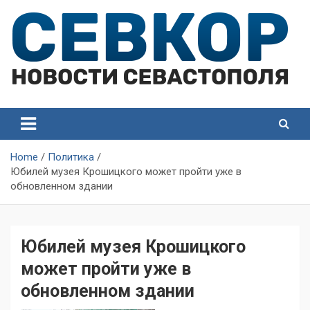
Skip
to
content
СевКор — Самые главные и актуальные новости
СевКор — Новости
Севастополя
Севастополя
Home
Политика
Юбилей музея Крошицкого может пройти уже в
обновленном здании
Юбилей музея Крошицкого
может пройти уже в
обновленном здании