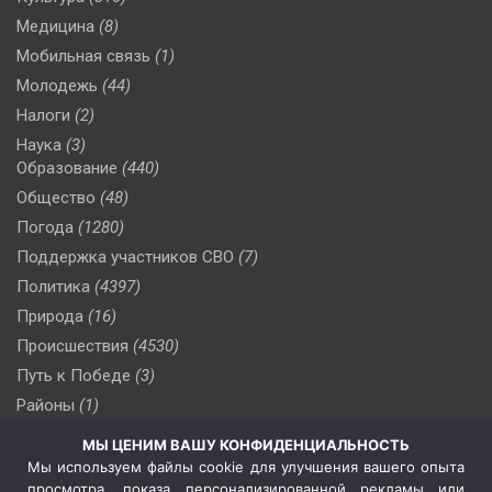
Медицина
(8)
Мобильная связь
(1)
Молодежь
(44)
Налоги
(2)
Наука
(3)
Образование
(440)
Общество
(48)
Погода
(1280)
Поддержка участников СВО
(7)
Политика
(4397)
Природа
(16)
Происшествия
(4530)
Путь к Победе
(3)
Районы
(1)
Россия
(510)
МЫ ЦЕНИМ ВАШУ КОНФИДЕНЦИАЛЬНОСТЬ
Сельское хозяйство
(3)
Мы используем файлы cookie для улучшения вашего опыта
просмотра, показа персонализированной рекламы или