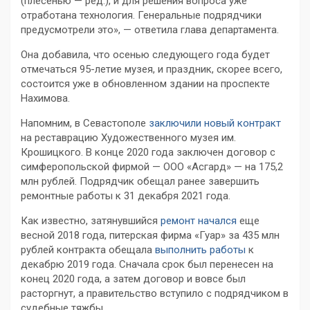
(плесенью — ред.), и для решения вопроса уже
отработана технология. Генеральные подрядчики
предусмотрели это», — ответила глава департамента.
Она добавила, что осенью следующего года будет
отмечаться 95-летие музея, и праздник, скорее всего,
состоится уже в обновленном здании на проспекте
Нахимова.
Напомним, в Севастополе
заключили новый контракт
на реставрацию Художественного музея им.
Крошицкого. В конце 2020 года заключен договор с
симферопольской фирмой — ООО «Асгард» — на 175,2
млн рублей. Подрядчик обещал ранее завершить
ремонтные работы к 31 декабря 2021 года.
Как известно, затянувшийся
ремонт начался
еще
весной 2018 года, питерская фирма «Гуар» за 435 млн
рублей контракта обещала
выполнить работы
к
декабрю 2019 года. Сначала срок был перенесен на
конец 2020 года, а затем договор и вовсе был
расторгнут, а правительство вступило с подрядчиком в
судебные тяжбы.