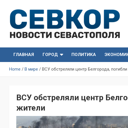
Skip
to
content
СевКор — Самые главные и актуальные новости
СевКор — Новости
Севастополя
ГЛАВНАЯ
ГОРОД
ПОЛИТИКА
ЭКОНОМИ
Севастополя
Home
В мире
ВСУ обстреляли центр Белгорода, погибли
ВСУ обстреляли центр Белг
жители