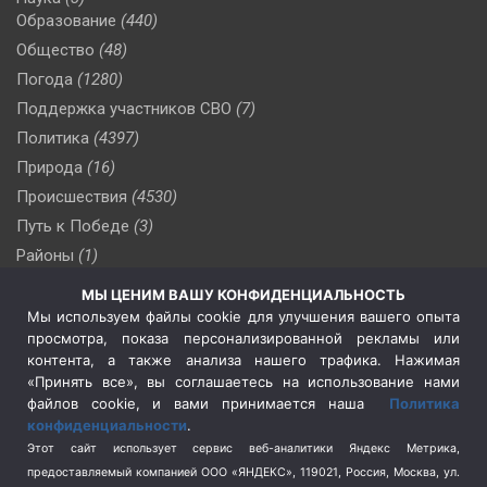
Образование
(440)
Общество
(48)
Погода
(1280)
Поддержка участников СВО
(7)
Политика
(4397)
Природа
(16)
Происшествия
(4530)
Путь к Победе
(3)
Районы
(1)
Россия
(510)
МЫ ЦЕНИМ ВАШУ КОНФИДЕНЦИАЛЬНОСТЬ
Сельское хозяйство
(3)
Мы используем файлы cookie для улучшения вашего опыта
просмотра, показа персонализированной рекламы или
Социальная политика
(3)
контента, а также анализа нашего трафика. Нажимая
Спецоперация в Украине
(657)
«Принять все», вы соглашаетесь на использование нами
Спецоперация на Украине
(404)
файлов cookie, и вами принимается наша
Политика
конфиденциальности
.
Спорт
(740)
Этот сайт использует сервис веб-аналитики Яндекс Метрика,
Тема недели
(210)
предоставляемый компанией ООО «ЯНДЕКС», 119021, Россия, Москва, ул.