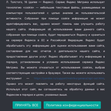
Терроризм
(1)
Л. Толстого, 16 (далее — Яндекс). Сервис Яндекс Метрика использует
Транспорт
(262)
технологию «cookie» — небольшие текстовые файлы, размещаемые на
компьютере пользователей с целью анализа их пользовательской
Туризм
(178)
активности.
Собранная при помощи cookie информация не может
Флот
(76)
идентифицировать вас, однако может помочь нам улучшить работу
Цены
(2)
нашего сайта. Информация об использовании вами данного сайта,
Школа и спорт
(2)
собранная при помощи cookie, будет передаваться Яндексу и храниться
на сервере Яндекса в ЕС и Российской Федерации. Яндекс будет
Экология
(8)
обрабатывать эту информацию для оценки использования вами сайта,
Экономика
(1172)
составления для нас отчетов о деятельности нашего сайта, и
предоставления других услуг. Яндекс обрабатывает эту информацию в
Мы в соцсетях
порядке, установленном в условиях использования сервиса Яндекс
Метрика.
Вы можете отказаться от использования cookies, выбрав
соответствующие настройки в браузере. Также вы можете использовать
инструмент —
https://yandex.ru/support/metrika/general/opt-out.html
.
Однако это может повлиять на работу некоторых функций сайта.
Используя этот сайт, вы соглашаетесь на обработку данных о вас
Яндексом в порядке и целях, указанных выше.
Copyright © 2026
СевКор — Новости Севастополя
Политика конфиденциальности
ПРИНЯТЬ ВСЕ
Политика конфиденциальности