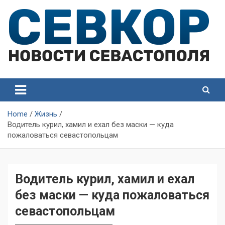
Skip
to
content
СевКор — Самые главные и актуальные новости
СевКор — Новости
Севастополя
Севастополя
Home
Жизнь
Водитель курил, хамил и ехал без маски — куда
пожаловаться севастопольцам
Водитель курил, хамил и ехал
без маски — куда пожаловаться
севастопольцам