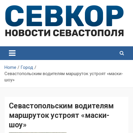
Skip
to
content
СевКор — Самые главные и актуальные новости
СевКор — Новости
Севастополя
Севастополя
Home
Город
Севастопольским водителям маршруток устроят «маски-
шоу»
Севастопольским водителям
маршруток устроят «маски-
шоу»