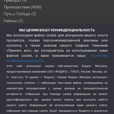
Природа
(16)
Происшествия
(4530)
Путь к Победе
(3)
Районы
(1)
Россия
(510)
МЫ ЦЕНИМ ВАШУ КОНФИДЕНЦИАЛЬНОСТЬ
Сельское хозяйство
(3)
Мы используем файлы cookie для улучшения вашего опыта
просмотра, показа персонализированной рекламы или
Социальная политика
(3)
контента, а также анализа нашего трафика. Нажимая
Спецоперация в Украине
(657)
«Принять все», вы соглашаетесь на использование нами
Спецоперация на Украине
(404)
файлов cookie, и вами принимается наша
Политика
конфиденциальности
.
Спорт
(740)
Этот сайт использует сервис веб-аналитики Яндекс Метрика,
Тема недели
(210)
предоставляемый компанией ООО «ЯНДЕКС», 119021, Россия, Москва, ул.
Терроризм
(1)
Л. Толстого, 16 (далее — Яндекс). Сервис Яндекс Метрика использует
Транспорт
(262)
технологию «cookie» — небольшие текстовые файлы, размещаемые на
компьютере пользователей с целью анализа их пользовательской
Туризм
(178)
активности.
Собранная при помощи cookie информация не может
Флот
(76)
идентифицировать вас, однако может помочь нам улучшить работу
Цены
(2)
нашего сайта. Информация об использовании вами данного сайта,
Школа и спорт
(2)
собранная при помощи cookie, будет передаваться Яндексу и храниться