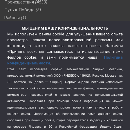
Происшествия
(4530)
Путь к Победе
(3)
Районы
(1)
Россия
(510)
МЫ ЦЕНИМ ВАШУ КОНФИДЕНЦИАЛЬНОСТЬ
Сельское хозяйство
(3)
Мы используем файлы cookie для улучшения вашего опыта
просмотра, показа персонализированной рекламы или
Социальная политика
(3)
контента, а также анализа нашего трафика. Нажимая
Спецоперация в Украине
(657)
«Принять все», вы соглашаетесь на использование нами
Спецоперация на Украине
(404)
файлов cookie, и вами принимается наша
Политика
конфиденциальности
.
Спорт
(740)
Этот сайт использует сервис веб-аналитики Яндекс Метрика,
Тема недели
(210)
предоставляемый компанией ООО «ЯНДЕКС», 119021, Россия, Москва, ул.
Терроризм
(1)
Л. Толстого, 16 (далее — Яндекс). Сервис Яндекс Метрика использует
Транспорт
(262)
технологию «cookie» — небольшие текстовые файлы, размещаемые на
компьютере пользователей с целью анализа их пользовательской
Туризм
(178)
активности.
Собранная при помощи cookie информация не может
Флот
(76)
идентифицировать вас, однако может помочь нам улучшить работу
Цены
(2)
нашего сайта. Информация об использовании вами данного сайта,
Школа и спорт
(2)
собранная при помощи cookie, будет передаваться Яндексу и храниться
на сервере Яндекса в ЕС и Российской Федерации. Яндекс будет
Экология
(8)