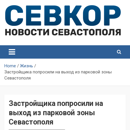
Skip
to
content
СевКор — Самые главные и актуальные новости
СевКор — Новости
Севастополя
Севастополя
Home
Жизнь
Застройщика попросили на выход из парковой зоны
Севастополя
Застройщика попросили на
выход из парковой зоны
Севастополя