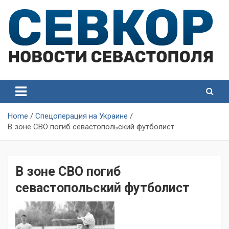
Skip
to
content
СевКор — Самые главные и актуальные новости
СевКор — Новости
Севастополя
Севастополя
Home
Спецоперация на Украине
В зоне СВО погиб севастопольский футболист
В зоне СВО погиб
севастопольский футболист