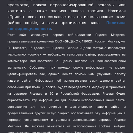
просмотра, показа персонализированной рекламы или
Социальная политика
(3)
контента, а также анализа нашего трафика. Нажимая
Спецоперация в Украине
(657)
«Принять все», вы соглашаетесь на использование нами
Спецоперация на Украине
(404)
файлов cookie, и вами принимается наша
Политика
конфиденциальности
.
Спорт
(740)
Этот сайт использует сервис веб-аналитики Яндекс Метрика,
Тема недели
(210)
предоставляемый компанией ООО «ЯНДЕКС», 119021, Россия, Москва, ул.
Терроризм
(1)
Л. Толстого, 16 (далее — Яндекс). Сервис Яндекс Метрика использует
Транспорт
(262)
технологию «cookie» — небольшие текстовые файлы, размещаемые на
компьютере пользователей с целью анализа их пользовательской
Туризм
(178)
активности.
Собранная при помощи cookie информация не может
Флот
(76)
идентифицировать вас, однако может помочь нам улучшить работу
Цены
(2)
нашего сайта. Информация об использовании вами данного сайта,
Школа и спорт
(2)
собранная при помощи cookie, будет передаваться Яндексу и храниться
на сервере Яндекса в ЕС и Российской Федерации. Яндекс будет
Экология
(8)
обрабатывать эту информацию для оценки использования вами сайта,
Экономика
(1172)
составления для нас отчетов о деятельности нашего сайта, и
предоставления других услуг. Яндекс обрабатывает эту информацию в
Мы в соцсетях
порядке, установленном в условиях использования сервиса Яндекс
Метрика.
Вы можете отказаться от использования cookies, выбрав
соответствующие настройки в браузере. Также вы можете использовать