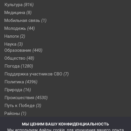
Культура
(816)
Медицина
(8)
Мобильная связь
(1)
Молодежь
(44)
Налоги
(2)
Наука
(3)
Образование
(440)
Общество
(48)
Погода
(1280)
Поддержка участников СВО
(7)
Политика
(4396)
Природа
(16)
Происшествия
(4530)
Путь к Победе
(3)
Районы
(1)
Россия
(510)
МЫ ЦЕНИМ ВАШУ КОНФИДЕНЦИАЛЬНОСТЬ
Сельское хозяйство
(3)
Мы используем файлы cookie для улучшения вашего опыта