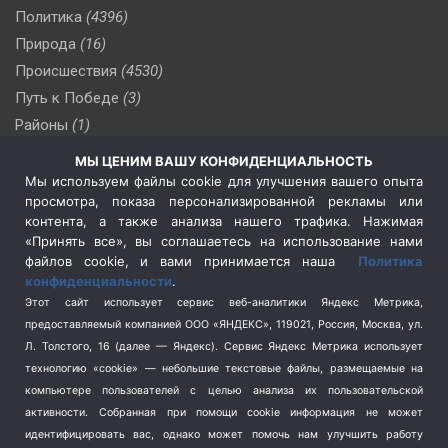
Политика
(4396)
Природа
(16)
Происшествия
(4530)
Путь к Победе
(3)
Районы
(1)
Россия
(510)
МЫ ЦЕНИМ ВАШУ КОНФИДЕНЦИАЛЬНОСТЬ
Сельское хозяйство
(3)
Мы используем файлы cookie для улучшения вашего опыта
просмотра, показа персонализированной рекламы или
Социальная политика
(3)
контента, а также анализа нашего трафика. Нажимая
Спецоперация в Украине
(657)
«Принять все», вы соглашаетесь на использование нами
Спецоперация на Украине
(404)
файлов cookie, и вами принимается наша
Политика
конфиденциальности
.
Спорт
(740)
Этот сайт использует сервис веб-аналитики Яндекс Метрика,
Тема недели
(210)
предоставляемый компанией ООО «ЯНДЕКС», 119021, Россия, Москва, ул.
Терроризм
(1)
Л. Толстого, 16 (далее — Яндекс). Сервис Яндекс Метрика использует
Транспорт
(262)
технологию «cookie» — небольшие текстовые файлы, размещаемые на
компьютере пользователей с целью анализа их пользовательской
Туризм
(178)
активности.
Собранная при помощи cookie информация не может
Флот
(76)
идентифицировать вас, однако может помочь нам улучшить работу