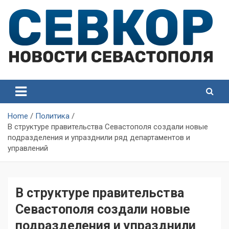
Skip
to
content
СевКор — Самые главные и актуальные новости
СевКор — Новости
Севастополя
Севастополя
Home
Политика
В структуре правительства Севастополя создали новые
подразделения и упразднили ряд департаментов и
управлений
В структуре правительства
Севастополя создали новые
подразделения и упразднили