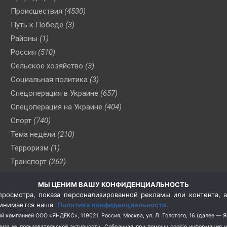
Происшествия
(4530)
Путь к Победе
(3)
Районы
(1)
Россия
(510)
Сельское хозяйство
(3)
Социальная политика
(3)
Спецоперация в Украине
(657)
Спецоперация на Украине
(404)
Спорт
(740)
Тема недели
(210)
Терроризм
(1)
Транспорт
(262)
Туризм
(178)
МЫ ЦЕНИМ ВАШУ КОНФИДЕНЦИАЛЬНОСТЬ
Флот
(76)
росмотра, показа персонализированной рекламы или контента, а
Цены
(2)
принимается наша
Политика конфиденциальности
.
Школа и спорт
(2)
й компанией ООО «ЯНДЕКС», 119021, Россия, Москва, ул. Л. Толстого, 16 (далее — 
за их пользовательской активности.
Собранная при помощи cookie информация 