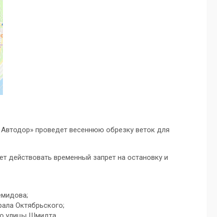
 Автодор» проведет весеннюю обрезку веток для
т действовать временный запрет на остановку и
емидова;
рала Октябрьского;
до улицы Шмидта.