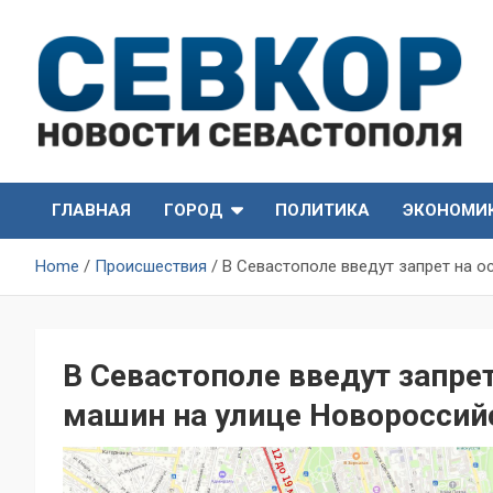
Skip
to
content
СевКор — Самые главные и актуальные новости
СевКор — Новости
Севастополя
ГЛАВНАЯ
ГОРОД
ПОЛИТИКА
ЭКОНОМИ
Севастополя
Home
Происшествия
В Севастополе введут запрет на о
В Севастополе введут запрет
машин на улице Новоросси