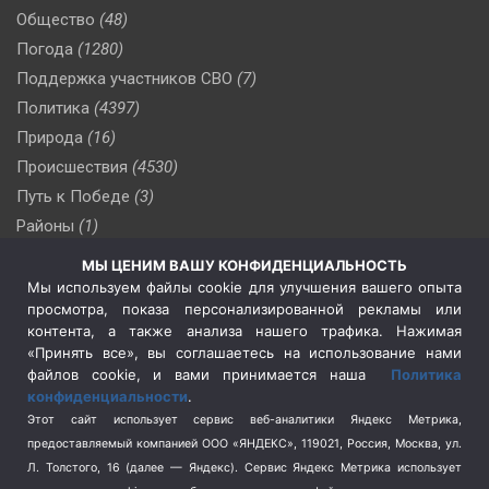
Общество
(48)
Погода
(1280)
Поддержка участников СВО
(7)
Политика
(4397)
Природа
(16)
Происшествия
(4530)
Путь к Победе
(3)
Районы
(1)
Россия
(510)
МЫ ЦЕНИМ ВАШУ КОНФИДЕНЦИАЛЬНОСТЬ
Сельское хозяйство
(3)
Мы используем файлы cookie для улучшения вашего опыта
просмотра, показа персонализированной рекламы или
Социальная политика
(3)
контента, а также анализа нашего трафика. Нажимая
Спецоперация в Украине
(657)
«Принять все», вы соглашаетесь на использование нами
Спецоперация на Украине
(404)
файлов cookie, и вами принимается наша
Политика
конфиденциальности
.
Спорт
(740)
Этот сайт использует сервис веб-аналитики Яндекс Метрика,
Тема недели
(210)
предоставляемый компанией ООО «ЯНДЕКС», 119021, Россия, Москва, ул.
Терроризм
(1)
Л. Толстого, 16 (далее — Яндекс). Сервис Яндекс Метрика использует