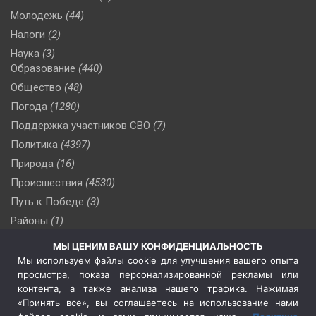
Молодежь
(44)
Налоги
(2)
Наука
(3)
Образование
(440)
Общество
(48)
Погода
(1280)
Поддержка участников СВО
(7)
Политика
(4397)
Природа
(16)
Происшествия
(4530)
Путь к Победе
(3)
Районы
(1)
Россия
(510)
МЫ ЦЕНИМ ВАШУ КОНФИДЕНЦИАЛЬНОСТЬ
Сельское хозяйство
(3)
Мы используем файлы cookie для улучшения вашего опыта
просмотра, показа персонализированной рекламы или
Социальная политика
(3)
контента, а также анализа нашего трафика. Нажимая
Спецоперация в Украине
(657)
«Принять все», вы соглашаетесь на использование нами