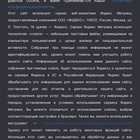
Спецоперация на Украине
(404)
файлов cookie, и вами принимается наша
Политика
конфиденциальности
.
Спорт
(740)
Этот сайт использует сервис веб-аналитики Яндекс Метрика,
Тема недели
(210)
предоставляемый компанией ООО «ЯНДЕКС», 119021, Россия, Москва, ул.
Терроризм
(1)
Л. Толстого, 16 (далее — Яндекс). Сервис Яндекс Метрика использует
Транспорт
(262)
технологию «cookie» — небольшие текстовые файлы, размещаемые на
компьютере пользователей с целью анализа их пользовательской
Туризм
(178)
активности.
Собранная при помощи cookie информация не может
Флот
(76)
идентифицировать вас, однако может помочь нам улучшить работу
Цены
(2)
нашего сайта. Информация об использовании вами данного сайта,
Школа и спорт
(2)
собранная при помощи cookie, будет передаваться Яндексу и храниться
на сервере Яндекса в ЕС и Российской Федерации. Яндекс будет
Экология
(8)
обрабатывать эту информацию для оценки использования вами сайта,
Экономика
(1172)
составления для нас отчетов о деятельности нашего сайта, и
предоставления других услуг. Яндекс обрабатывает эту информацию в
Мы в соцсетях
порядке, установленном в условиях использования сервиса Яндекс
Метрика.
Вы можете отказаться от использования cookies, выбрав
соответствующие настройки в браузере. Также вы можете использовать
инструмент —
https://yandex.ru/support/metrika/general/opt-out.html
.
Однако это может повлиять на работу некоторых функций сайта.
Используя этот сайт, вы соглашаетесь на обработку данных о вас