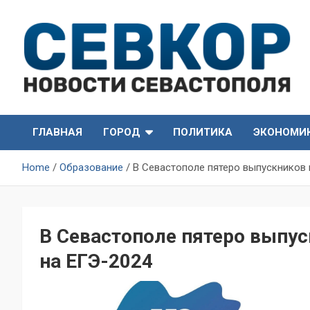
Skip
to
content
СевКор — Самые главные и актуальные новости
СевКор — Новости
Севастополя
ГЛАВНАЯ
ГОРОД
ПОЛИТИКА
ЭКОНОМИ
Севастополя
Home
Образование
В Севастополе пятеро выпускников 
В Севастополе пятеро выпус
на ЕГЭ-2024