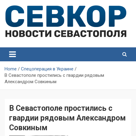
Skip
to
content
СевКор — Самые главные и актуальные новости
СевКор — Новости
Севастополя
Севастополя
Home
Спецоперация в Украине
В Севастополе простились с гвардии рядовым
Александром Совкиным
В Севастополе простились с
гвардии рядовым Александром
Совкиным