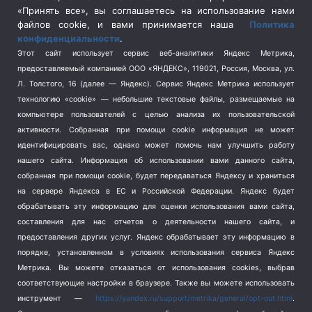
Спецоперация в Украине
(657)
«Принять все», вы соглашаетесь на использование нами
Спецоперация на Украине
(404)
файлов cookie, и вами принимается наша
Политика
конфиденциальности
.
Спорт
(740)
Этот сайт использует сервис веб-аналитики Яндекс Метрика,
Тема недели
(210)
предоставляемый компанией ООО «ЯНДЕКС», 119021, Россия, Москва, ул.
Терроризм
(1)
Л. Толстого, 16 (далее — Яндекс). Сервис Яндекс Метрика использует
Транспорт
(262)
технологию «cookie» — небольшие текстовые файлы, размещаемые на
компьютере пользователей с целью анализа их пользовательской
Туризм
(178)
активности.
Собранная при помощи cookie информация не может
Флот
(76)
идентифицировать вас, однако может помочь нам улучшить работу
Цены
(2)
нашего сайта. Информация об использовании вами данного сайта,
Школа и спорт
(2)
собранная при помощи cookie, будет передаваться Яндексу и храниться
на сервере Яндекса в ЕС и Российской Федерации. Яндекс будет
Экология
(8)
обрабатывать эту информацию для оценки использования вами сайта,
Экономика
(1172)
составления для нас отчетов о деятельности нашего сайта, и
предоставления других услуг. Яндекс обрабатывает эту информацию в
Мы в соцсетях
порядке, установленном в условиях использования сервиса Яндекс
Метрика.
Вы можете отказаться от использования cookies, выбрав
соответствующие настройки в браузере. Также вы можете использовать
инструмент —
https://yandex.ru/support/metrika/general/opt-out.html
.