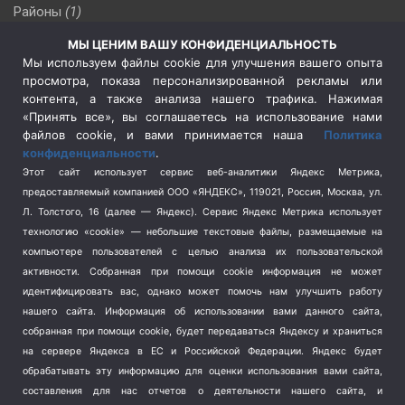
Районы
(1)
Россия
(510)
МЫ ЦЕНИМ ВАШУ КОНФИДЕНЦИАЛЬНОСТЬ
Сельское хозяйство
(3)
Мы используем файлы cookie для улучшения вашего опыта
просмотра, показа персонализированной рекламы или
Социальная политика
(3)
контента, а также анализа нашего трафика. Нажимая
Спецоперация в Украине
(657)
«Принять все», вы соглашаетесь на использование нами
Спецоперация на Украине
(404)
файлов cookie, и вами принимается наша
Политика
конфиденциальности
.
Спорт
(740)
Этот сайт использует сервис веб-аналитики Яндекс Метрика,
Тема недели
(210)
предоставляемый компанией ООО «ЯНДЕКС», 119021, Россия, Москва, ул.
Терроризм
(1)
Л. Толстого, 16 (далее — Яндекс). Сервис Яндекс Метрика использует
Транспорт
(262)
технологию «cookie» — небольшие текстовые файлы, размещаемые на
компьютере пользователей с целью анализа их пользовательской
Туризм
(178)
активности.
Собранная при помощи cookie информация не может
Флот
(76)
идентифицировать вас, однако может помочь нам улучшить работу
Цены
(2)
нашего сайта. Информация об использовании вами данного сайта,
Школа и спорт
(2)
собранная при помощи cookie, будет передаваться Яндексу и храниться
на сервере Яндекса в ЕС и Российской Федерации. Яндекс будет
Экология
(8)
обрабатывать эту информацию для оценки использования вами сайта,
Экономика
(1172)
составления для нас отчетов о деятельности нашего сайта, и