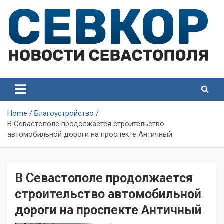
Skip
to
content
СевКор — Самые главные и актуальные новости
СевКор — Новости
Севастополя
Севастополя
Home
Благоустройство
В Севастополе продолжается строительство
автомобильной дороги на проспекте Античный
В Севастополе продолжается
строительство автомобильной
дороги на проспекте Античный