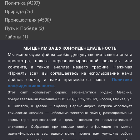
Политика
(4397)
Природа
(16)
Происшествия
(4530)
Путь к Победе
(3)
Районы
(1)
Россия
(510)
МЫ ЦЕНИМ ВАШУ КОНФИДЕНЦИАЛЬНОСТЬ
Сельское хозяйство
(3)
Мы используем файлы cookie для улучшения вашего опыта
просмотра, показа персонализированной рекламы или
Социальная политика
(3)
контента, а также анализа нашего трафика. Нажимая
Спецоперация в Украине
(657)
«Принять все», вы соглашаетесь на использование нами
Спецоперация на Украине
(404)
файлов cookie, и вами принимается наша
Политика
конфиденциальности
.
Спорт
(740)
Этот сайт использует сервис веб-аналитики Яндекс Метрика,
Тема недели
(210)
предоставляемый компанией ООО «ЯНДЕКС», 119021, Россия, Москва, ул.
Терроризм
(1)
Л. Толстого, 16 (далее — Яндекс). Сервис Яндекс Метрика использует
Транспорт
(262)
технологию «cookie» — небольшие текстовые файлы, размещаемые на
компьютере пользователей с целью анализа их пользовательской
Туризм
(178)
активности.
Собранная при помощи cookie информация не может
Флот
(76)
идентифицировать вас, однако может помочь нам улучшить работу
Цены
(2)