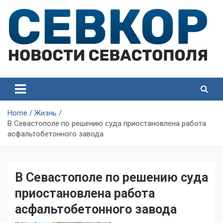
Skip
to
content
СевКор — Самые главные и актуальные новости
СевКор — Новости
Севастополя
Севастополя
Home
Жизнь
В Севастополе по решению суда приостановлена работа
асфальтобетонного завода
В Севастополе по решению суда
приостановлена работа
асфальтобетонного завода