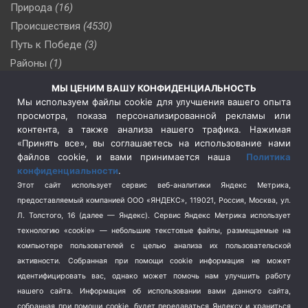
Природа
(16)
Происшествия
(4530)
Путь к Победе
(3)
Районы
(1)
Россия
(510)
МЫ ЦЕНИМ ВАШУ КОНФИДЕНЦИАЛЬНОСТЬ
Сельское хозяйство
(3)
Мы используем файлы cookie для улучшения вашего опыта
просмотра, показа персонализированной рекламы или
Социальная политика
(3)
контента, а также анализа нашего трафика. Нажимая
Спецоперация в Украине
(657)
«Принять все», вы соглашаетесь на использование нами
Спецоперация на Украине
(404)
файлов cookie, и вами принимается наша
Политика
конфиденциальности
.
Спорт
(740)
Этот сайт использует сервис веб-аналитики Яндекс Метрика,
Тема недели
(210)
предоставляемый компанией ООО «ЯНДЕКС», 119021, Россия, Москва, ул.
Терроризм
(1)
Л. Толстого, 16 (далее — Яндекс). Сервис Яндекс Метрика использует
Транспорт
(262)
технологию «cookie» — небольшие текстовые файлы, размещаемые на
компьютере пользователей с целью анализа их пользовательской
Туризм
(178)
активности.
Собранная при помощи cookie информация не может
Флот
(76)
идентифицировать вас, однако может помочь нам улучшить работу
Цены
(2)
нашего сайта. Информация об использовании вами данного сайта,
Школа и спорт
(2)
собранная при помощи cookie, будет передаваться Яндексу и храниться