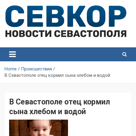
Skip
to
content
СевКор — Самые главные и актуальные новости
СевКор — Новости
Севастополя
Севастополя
Home
Происшествия
В Севастополе отец кормил сына хлебом и водой
В Севастополе отец кормил
сына хлебом и водой