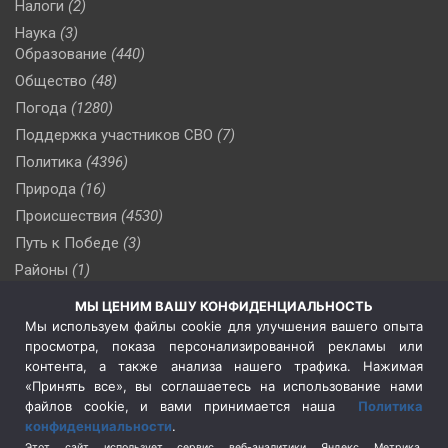
Налоги
(2)
Наука
(3)
Образование
(440)
Общество
(48)
Погода
(1280)
Поддержка участников СВО
(7)
Политика
(4396)
Природа
(16)
Происшествия
(4530)
Путь к Победе
(3)
Районы
(1)
Россия
(510)
МЫ ЦЕНИМ ВАШУ КОНФИДЕНЦИАЛЬНОСТЬ
Сельское хозяйство
(3)
Мы используем файлы cookie для улучшения вашего опыта
просмотра, показа персонализированной рекламы или
Социальная политика
(3)
контента, а также анализа нашего трафика. Нажимая
Спецоперация в Украине
(657)
«Принять все», вы соглашаетесь на использование нами
Спецоперация на Украине
(404)
файлов cookie, и вами принимается наша
Политика
конфиденциальности
.
Спорт
(740)
Этот сайт использует сервис веб-аналитики Яндекс Метрика,