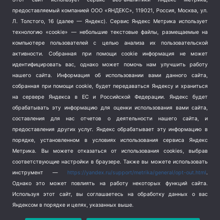
Тема недели
(210)
предоставляемый компанией ООО «ЯНДЕКС», 119021, Россия, Москва, ул.
Терроризм
(1)
Л. Толстого, 16 (далее — Яндекс). Сервис Яндекс Метрика использует
Транспорт
(262)
технологию «cookie» — небольшие текстовые файлы, размещаемые на
компьютере пользователей с целью анализа их пользовательской
Туризм
(178)
активности.
Собранная при помощи cookie информация не может
Флот
(76)
идентифицировать вас, однако может помочь нам улучшить работу
Цены
(2)
нашего сайта. Информация об использовании вами данного сайта,
Школа и спорт
(2)
собранная при помощи cookie, будет передаваться Яндексу и храниться
на сервере Яндекса в ЕС и Российской Федерации. Яндекс будет
Экология
(8)
обрабатывать эту информацию для оценки использования вами сайта,
Экономика
(1172)
составления для нас отчетов о деятельности нашего сайта, и
предоставления других услуг. Яндекс обрабатывает эту информацию в
Мы в соцсетях
порядке, установленном в условиях использования сервиса Яндекс
Метрика.
Вы можете отказаться от использования cookies, выбрав
соответствующие настройки в браузере. Также вы можете использовать
инструмент —
https://yandex.ru/support/metrika/general/opt-out.html
.
Однако это может повлиять на работу некоторых функций сайта.
Используя этот сайт, вы соглашаетесь на обработку данных о вас
Яндексом в порядке и целях, указанных выше.
Copyright © 2026
СевКор — Новости Севастополя