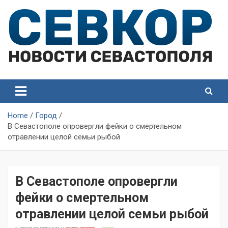
Skip
to
content
СевКор — Самые главные и актуальные новости
СевКор — Новости
Севастополя
Севастополя
Home
Город
В Севастополе опровергли фейки о смертельном
отравлении целой семьи рыбой
В Севастополе опровергли
фейки о смертельном
отравлении целой семьи рыбой