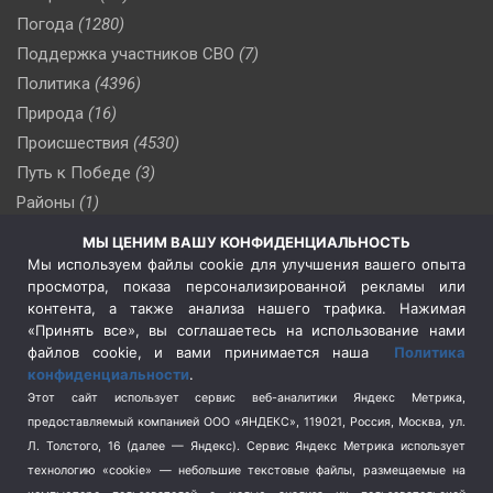
Погода
(1280)
Поддержка участников СВО
(7)
Политика
(4396)
Природа
(16)
Происшествия
(4530)
Путь к Победе
(3)
Районы
(1)
Россия
(510)
МЫ ЦЕНИМ ВАШУ КОНФИДЕНЦИАЛЬНОСТЬ
Сельское хозяйство
(3)
Мы используем файлы cookie для улучшения вашего опыта
просмотра, показа персонализированной рекламы или
Социальная политика
(3)
контента, а также анализа нашего трафика. Нажимая
Спецоперация в Украине
(657)
«Принять все», вы соглашаетесь на использование нами
Спецоперация на Украине
(404)
файлов cookie, и вами принимается наша
Политика
конфиденциальности
.
Спорт
(740)
Этот сайт использует сервис веб-аналитики Яндекс Метрика,
Тема недели
(210)
предоставляемый компанией ООО «ЯНДЕКС», 119021, Россия, Москва, ул.
Терроризм
(1)
Л. Толстого, 16 (далее — Яндекс). Сервис Яндекс Метрика использует
Транспорт
(262)
технологию «cookie» — небольшие текстовые файлы, размещаемые на