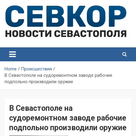
Skip
to
content
СевКор — Самые главные и актуальные новости
СевКор — Новости
Севастополя
Севастополя
Home
Происшествия
В Севастополе на судоремонтном заводе рабочие
подпольно производили оружие
В Севастополе на
судоремонтном заводе рабочие
подпольно производили оружие