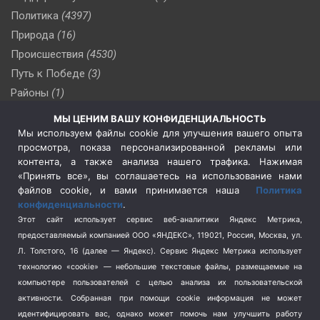
Политика
(4397)
Природа
(16)
Происшествия
(4530)
Путь к Победе
(3)
Районы
(1)
Россия
(510)
МЫ ЦЕНИМ ВАШУ КОНФИДЕНЦИАЛЬНОСТЬ
Сельское хозяйство
(3)
Мы используем файлы cookie для улучшения вашего опыта
просмотра, показа персонализированной рекламы или
Социальная политика
(3)
контента, а также анализа нашего трафика. Нажимая
Спецоперация в Украине
(657)
«Принять все», вы соглашаетесь на использование нами
Спецоперация на Украине
(404)
файлов cookie, и вами принимается наша
Политика
конфиденциальности
.
Спорт
(740)
Этот сайт использует сервис веб-аналитики Яндекс Метрика,
Тема недели
(210)
предоставляемый компанией ООО «ЯНДЕКС», 119021, Россия, Москва, ул.
Терроризм
(1)
Л. Толстого, 16 (далее — Яндекс). Сервис Яндекс Метрика использует
Транспорт
(262)
технологию «cookie» — небольшие текстовые файлы, размещаемые на
компьютере пользователей с целью анализа их пользовательской
Туризм
(178)
активности.
Собранная при помощи cookie информация не может
Флот
(76)
идентифицировать вас, однако может помочь нам улучшить работу