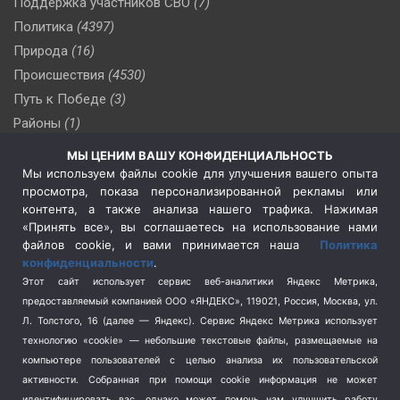
Поддержка участников СВО
(7)
Политика
(4397)
Природа
(16)
Происшествия
(4530)
Путь к Победе
(3)
Районы
(1)
Россия
(510)
МЫ ЦЕНИМ ВАШУ КОНФИДЕНЦИАЛЬНОСТЬ
Сельское хозяйство
(3)
Мы используем файлы cookie для улучшения вашего опыта
просмотра, показа персонализированной рекламы или
Социальная политика
(3)
контента, а также анализа нашего трафика. Нажимая
Спецоперация в Украине
(657)
«Принять все», вы соглашаетесь на использование нами
Спецоперация на Украине
(404)
файлов cookie, и вами принимается наша
Политика
конфиденциальности
.
Спорт
(740)
Этот сайт использует сервис веб-аналитики Яндекс Метрика,
Тема недели
(210)
предоставляемый компанией ООО «ЯНДЕКС», 119021, Россия, Москва, ул.
Терроризм
(1)
Л. Толстого, 16 (далее — Яндекс). Сервис Яндекс Метрика использует
Транспорт
(262)
технологию «cookie» — небольшие текстовые файлы, размещаемые на
компьютере пользователей с целью анализа их пользовательской
Туризм
(178)
активности.
Собранная при помощи cookie информация не может
Флот
(76)
идентифицировать вас, однако может помочь нам улучшить работу