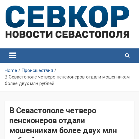
Skip
to
content
СевКор — Самые главные и актуальные новости
СевКор — Новости
Севастополя
Севастополя
Home
Происшествия
В Севастополе четверо пенсионеров отдали мошенникам
более двух млн рублей
В Севастополе четверо
пенсионеров отдали
мошенникам более двух млн