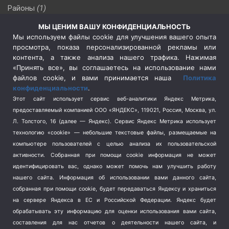
Районы
(1)
Россия
(510)
МЫ ЦЕНИМ ВАШУ КОНФИДЕНЦИАЛЬНОСТЬ
Сельское хозяйство
(3)
Мы используем файлы cookie для улучшения вашего опыта
просмотра, показа персонализированной рекламы или
Социальная политика
(3)
контента, а также анализа нашего трафика. Нажимая
Спецоперация в Украине
(657)
«Принять все», вы соглашаетесь на использование нами
Спецоперация на Украине
(404)
файлов cookie, и вами принимается наша
Политика
конфиденциальности
.
Спорт
(740)
Этот сайт использует сервис веб-аналитики Яндекс Метрика,
Тема недели
(210)
предоставляемый компанией ООО «ЯНДЕКС», 119021, Россия, Москва, ул.
Терроризм
(1)
Л. Толстого, 16 (далее — Яндекс). Сервис Яндекс Метрика использует
Транспорт
(262)
технологию «cookie» — небольшие текстовые файлы, размещаемые на
компьютере пользователей с целью анализа их пользовательской
Туризм
(178)
активности.
Собранная при помощи cookie информация не может
Флот
(76)
идентифицировать вас, однако может помочь нам улучшить работу
Цены
(2)
нашего сайта. Информация об использовании вами данного сайта,
Школа и спорт
(2)
собранная при помощи cookie, будет передаваться Яндексу и храниться
на сервере Яндекса в ЕС и Российской Федерации. Яндекс будет
Экология
(8)
обрабатывать эту информацию для оценки использования вами сайта,
Экономика
(1172)
составления для нас отчетов о деятельности нашего сайта, и