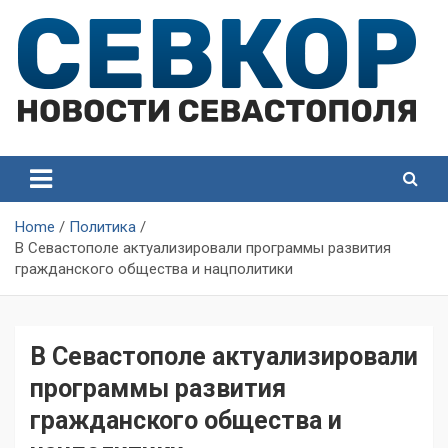
Skip
to
content
СевКор — Самые главные и актуальные новости
СевКор — Новости
Севастополя
Севастополя
Home
Политика
В Севастополе актуализировали программы развития
гражданского общества и нацполитики
В Севастополе актуализировали
программы развития
гражданского общества и