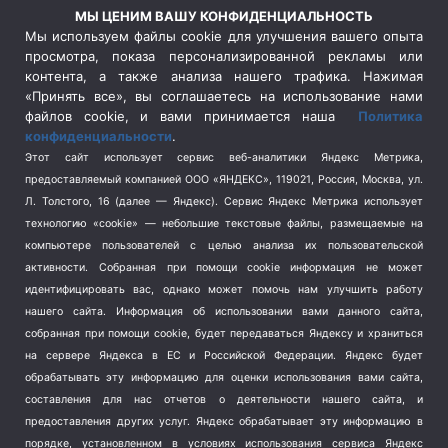
Россия
(510)
МЫ ЦЕНИМ ВАШУ КОНФИДЕНЦИАЛЬНОСТЬ
Сельское хозяйство
(3)
Мы используем файлы cookie для улучшения вашего опыта
просмотра, показа персонализированной рекламы или
Социальная политика
(3)
контента, а также анализа нашего трафика. Нажимая
Спецоперация в Украине
(657)
«Принять все», вы соглашаетесь на использование нами
Спецоперация на Украине
(404)
файлов cookie, и вами принимается наша
Политика
конфиденциальности
.
Спорт
(740)
Этот сайт использует сервис веб-аналитики Яндекс Метрика,
Тема недели
(210)
предоставляемый компанией ООО «ЯНДЕКС», 119021, Россия, Москва, ул.
Терроризм
(1)
Л. Толстого, 16 (далее — Яндекс). Сервис Яндекс Метрика использует
Транспорт
(262)
технологию «cookie» — небольшие текстовые файлы, размещаемые на
компьютере пользователей с целью анализа их пользовательской
Туризм
(178)
активности.
Собранная при помощи cookie информация не может
Флот
(76)
идентифицировать вас, однако может помочь нам улучшить работу
Цены
(2)
нашего сайта. Информация об использовании вами данного сайта,
Школа и спорт
(2)
собранная при помощи cookie, будет передаваться Яндексу и храниться
Экология
(8)
на сервере Яндекса в ЕС и Российской Федерации. Яндекс будет
обрабатывать эту информацию для оценки использования вами сайта,
Экономика
(1172)
составления для нас отчетов о деятельности нашего сайта, и
предоставления других услуг. Яндекс обрабатывает эту информацию в
Мы в соцсетях
порядке, установленном в условиях использования сервиса Яндекс