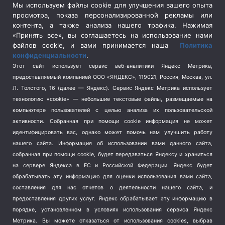
Сельское хозяйство
(3)
Мы используем файлы cookie для улучшения вашего опыта
просмотра, показа персонализированной рекламы или
Социальная политика
(3)
контента, а также анализа нашего трафика. Нажимая
Спецоперация в Украине
(657)
«Принять все», вы соглашаетесь на использование нами
Спецоперация на Украине
(404)
файлов cookie, и вами принимается наша
Политика
конфиденциальности
.
Спорт
(740)
Этот сайт использует сервис веб-аналитики Яндекс Метрика,
Тема недели
(210)
предоставляемый компанией ООО «ЯНДЕКС», 119021, Россия, Москва, ул.
Терроризм
(1)
Л. Толстого, 16 (далее — Яндекс). Сервис Яндекс Метрика использует
Транспорт
(262)
технологию «cookie» — небольшие текстовые файлы, размещаемые на
компьютере пользователей с целью анализа их пользовательской
Туризм
(178)
активности.
Собранная при помощи cookie информация не может
Флот
(76)
идентифицировать вас, однако может помочь нам улучшить работу
Цены
(2)
нашего сайта. Информация об использовании вами данного сайта,
Школа и спорт
(2)
собранная при помощи cookie, будет передаваться Яндексу и храниться
на сервере Яндекса в ЕС и Российской Федерации. Яндекс будет
Экология
(8)
обрабатывать эту информацию для оценки использования вами сайта,
Экономика
(1172)
составления для нас отчетов о деятельности нашего сайта, и
предоставления других услуг. Яндекс обрабатывает эту информацию в
Мы в соцсетях
порядке, установленном в условиях использования сервиса Яндекс
Метрика.
Вы можете отказаться от использования cookies, выбрав