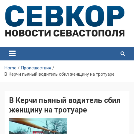
Skip
to
content
СевКор — Самые главные и актуальные новости
СевКор — Новости
Севастополя
Севастополя
Home
Происшествия
В Керчи пьяный водитель сбил женщину на тротуаре
В Керчи пьяный водитель сбил
женщину на тротуаре