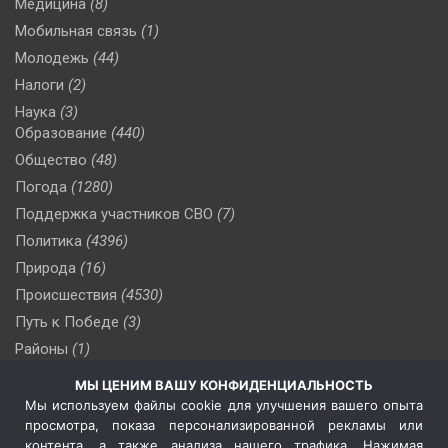
Медицина
(8)
Мобильная связь
(1)
Молодежь
(44)
Налоги
(2)
Наука
(3)
Образование
(440)
Общество
(48)
Погода
(1280)
Поддержка участников СВО
(7)
Политика
(4396)
Природа
(16)
Происшествия
(4530)
Путь к Победе
(3)
Районы
(1)
Россия
(510)
МЫ ЦЕНИМ ВАШУ КОНФИДЕНЦИАЛЬНОСТЬ
Сельское хозяйство
(3)
Мы используем файлы cookie для улучшения вашего опыта
просмотра, показа персонализированной рекламы или
Социальная политика
(3)
контента, а также анализа нашего трафика. Нажимая