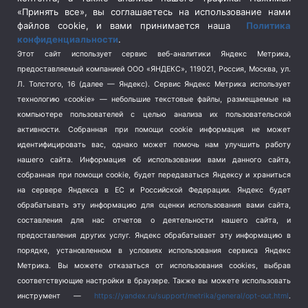
Спецоперация в Украине
(657)
«Принять все», вы соглашаетесь на использование нами
Спецоперация на Украине
(404)
файлов cookie, и вами принимается наша
Политика
конфиденциальности
.
Спорт
(740)
Этот сайт использует сервис веб-аналитики Яндекс Метрика,
Тема недели
(210)
предоставляемый компанией ООО «ЯНДЕКС», 119021, Россия, Москва, ул.
Терроризм
(1)
Л. Толстого, 16 (далее — Яндекс). Сервис Яндекс Метрика использует
Транспорт
(262)
технологию «cookie» — небольшие текстовые файлы, размещаемые на
компьютере пользователей с целью анализа их пользовательской
Туризм
(178)
активности.
Собранная при помощи cookie информация не может
Флот
(76)
идентифицировать вас, однако может помочь нам улучшить работу
Цены
(2)
нашего сайта. Информация об использовании вами данного сайта,
Школа и спорт
(2)
собранная при помощи cookie, будет передаваться Яндексу и храниться
на сервере Яндекса в ЕС и Российской Федерации. Яндекс будет
Экология
(8)
обрабатывать эту информацию для оценки использования вами сайта,
Экономика
(1172)
составления для нас отчетов о деятельности нашего сайта, и
предоставления других услуг. Яндекс обрабатывает эту информацию в
Мы в соцсетях
порядке, установленном в условиях использования сервиса Яндекс
Метрика.
Вы можете отказаться от использования cookies, выбрав
соответствующие настройки в браузере. Также вы можете использовать
инструмент —
https://yandex.ru/support/metrika/general/opt-out.html
.