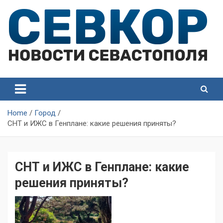
Skip
to
content
СевКор — Самые главные и актуальные новости
СевКор — Новости
Севастополя
Севастополя
Home
Город
СНТ и ИЖС в Генплане: какие решения приняты?
СНТ и ИЖС в Генплане: какие
решения приняты?