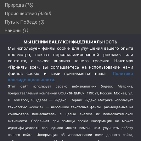
Природа
(16)
Происшествия
(4530)
Путь к Победе
(3)
Районы
(1)
Россия
(510)
МЫ ЦЕНИМ ВАШУ КОНФИДЕНЦИАЛЬНОСТЬ
Сельское хозяйство
(3)
Мы используем файлы cookie для улучшения вашего опыта
просмотра, показа персонализированной рекламы или
Социальная политика
(3)
контента, а также анализа нашего трафика. Нажимая
Спецоперация в Украине
(657)
«Принять все», вы соглашаетесь на использование нами
Спецоперация на Украине
(404)
файлов cookie, и вами принимается наша
Политика
конфиденциальности
.
Спорт
(740)
Этот сайт использует сервис веб-аналитики Яндекс Метрика,
Тема недели
(210)
предоставляемый компанией ООО «ЯНДЕКС», 119021, Россия, Москва, ул.
Терроризм
(1)
Л. Толстого, 16 (далее — Яндекс). Сервис Яндекс Метрика использует
Транспорт
(262)
технологию «cookie» — небольшие текстовые файлы, размещаемые на
компьютере пользователей с целью анализа их пользовательской
Туризм
(178)
активности.
Собранная при помощи cookie информация не может
Флот
(76)
идентифицировать вас, однако может помочь нам улучшить работу
Цены
(2)
нашего сайта. Информация об использовании вами данного сайта,