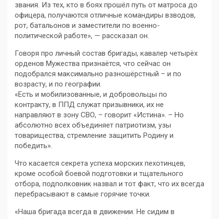
звания. Из тех, кто в боях прошёл путь от матроса до
офицера, получаются отличные командиры взводов,
рот, батальонов и заместители по военно-
политической работе», — рассказал он.
Говоря про личный состав бригады, кавалер четырёх
орденов Мужества признаётся, что сейчас он
подобрался максимально разношёрстный – и по
возрасту, и по географии.
«Есть и мобилизованные, и добровольцы по
контракту, в ППД служат призывники, их не
направляют в зону СВО, – говорит «Истина». – Но
абсолютно всех объединяет патриотизм, узы
товарищества, стремление защитить Родину и
победить».
Что касается секрета успеха морских пехотинцев,
кроме особой боевой подготовки и тщательного
отбора, подполковник назвал и тот факт, что их всегда
перебрасывают в самые горячие точки.
«Наша бригада всегда в движении. Не сидим в