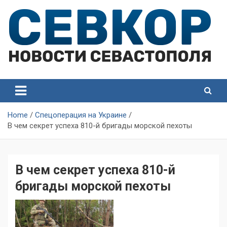
Skip
to
content
СевКор — Самые главные и актуальные новости
СевКор — Новости
Севастополя
Севастополя
Home
Спецоперация на Украине
В чем секрет успеха 810-й бригады морской пехоты
В чем секрет успеха 810-й
бригады морской пехоты