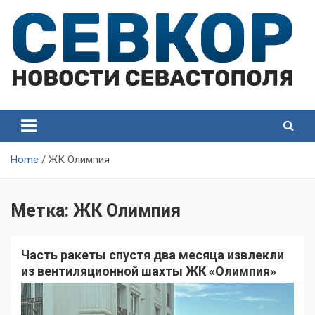
Skip
to
content
СевКор — Самые главные и актуальные новости
СевКор — Новости
Севастополя
Севастополя
Home
ЖК Олимпия
Метка:
ЖК Олимпия
Часть ракеты спустя два месяца извлекли
из вентиляционной шахты ЖК «Олимпия»