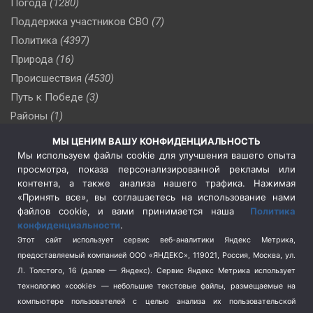
Погода
(1280)
Поддержка участников СВО
(7)
Политика
(4397)
Природа
(16)
Происшествия
(4530)
Путь к Победе
(3)
Районы
(1)
Россия
(510)
МЫ ЦЕНИМ ВАШУ КОНФИДЕНЦИАЛЬНОСТЬ
Сельское хозяйство
(3)
Мы используем файлы cookie для улучшения вашего опыта
просмотра, показа персонализированной рекламы или
Социальная политика
(3)
контента, а также анализа нашего трафика. Нажимая
Спецоперация в Украине
(657)
«Принять все», вы соглашаетесь на использование нами
Спецоперация на Украине
(404)
файлов cookie, и вами принимается наша
Политика
конфиденциальности
.
Спорт
(740)
Этот сайт использует сервис веб-аналитики Яндекс Метрика,
Тема недели
(210)
предоставляемый компанией ООО «ЯНДЕКС», 119021, Россия, Москва, ул.
Терроризм
(1)
Л. Толстого, 16 (далее — Яндекс). Сервис Яндекс Метрика использует
Транспорт
(262)
технологию «cookie» — небольшие текстовые файлы, размещаемые на
компьютере пользователей с целью анализа их пользовательской
Туризм
(178)