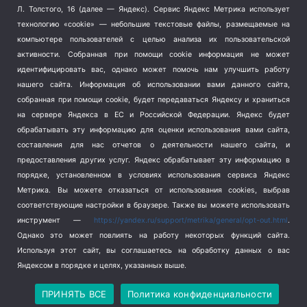
Терроризм
(1)
Л. Толстого, 16 (далее — Яндекс). Сервис Яндекс Метрика использует
Транспорт
(262)
технологию «cookie» — небольшие текстовые файлы, размещаемые на
компьютере пользователей с целью анализа их пользовательской
Туризм
(178)
активности.
Собранная при помощи cookie информация не может
Флот
(76)
идентифицировать вас, однако может помочь нам улучшить работу
Цены
(2)
нашего сайта. Информация об использовании вами данного сайта,
Школа и спорт
(2)
собранная при помощи cookie, будет передаваться Яндексу и храниться
Экология
(8)
на сервере Яндекса в ЕС и Российской Федерации. Яндекс будет
обрабатывать эту информацию для оценки использования вами сайта,
Экономика
(1172)
составления для нас отчетов о деятельности нашего сайта, и
предоставления других услуг. Яндекс обрабатывает эту информацию в
Мы в соцсетях
порядке, установленном в условиях использования сервиса Яндекс
Метрика.
Вы можете отказаться от использования cookies, выбрав
соответствующие настройки в браузере. Также вы можете использовать
инструмент —
https://yandex.ru/support/metrika/general/opt-out.html
.
Однако это может повлиять на работу некоторых функций сайта.
Используя этот сайт, вы соглашаетесь на обработку данных о вас
Яндексом в порядке и целях, указанных выше.
Copyright © 2026
СевКор — Новости Севастополя
Политика конфиденциальности
ПРИНЯТЬ ВСЕ
Политика конфиденциальности