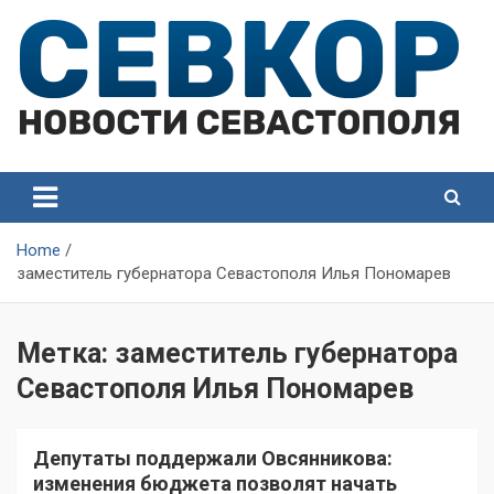
Skip
to
content
СевКор — Самые главные и актуальные новости
СевКор — Новости
Севастополя
Севастополя
Home
заместитель губернатора Севастополя Илья Пономарев
Метка:
заместитель губернатора
Севастополя Илья Пономарев
Депутаты поддержали Овсянникова:
изменения бюджета позволят начать