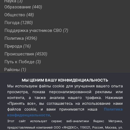
Наука
(3)
Образование
(440)
Общество
(48)
Погода
(1280)
Поддержка участников СВО
(7)
Политика
(4396)
Природа
(16)
Происшествия
(4530)
Путь к Победе
(3)
Районы
(1)
Россия
(510)
МЫ ЦЕНИМ ВАШУ КОНФИДЕНЦИАЛЬНОСТЬ
Сельское хозяйство
(3)
Мы используем файлы cookie для улучшения вашего опыта
просмотра, показа персонализированной рекламы или
Социальная политика
(3)
контента, а также анализа нашего трафика. Нажимая
Спецоперация в Украине
(657)
«Принять все», вы соглашаетесь на использование нами
Спецоперация на Украине
(404)
файлов cookie, и вами принимается наша
Политика
конфиденциальности
.
Спорт
(740)
Этот сайт использует сервис веб-аналитики Яндекс Метрика,
Тема недели
(210)
предоставляемый компанией ООО «ЯНДЕКС», 119021, Россия, Москва, ул.