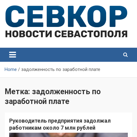
Skip
to
content
СевКор — Самые главные и актуальные новости
СевКор — Новости
Севастополя
Севастополя
Home
задолженность по заработной плате
Метка:
задолженность по
заработной плате
Руководитель предприятия задолжал
работникам около 7 млн рублей