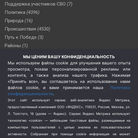
Поддержка участников СВО
(7)
Политика
(4396)
Природа
(16)
Происшествия
(4530)
Путь к Победе
(3)
Районы
(1)
Россия
(510)
МЫ ЦЕНИМ ВАШУ КОНФИДЕНЦИАЛЬНОСТЬ
Сельское хозяйство
(3)
Мы используем файлы cookie для улучшения вашего опыта
просмотра, показа персонализированной рекламы или
Социальная политика
(3)
контента, а также анализа нашего трафика. Нажимая
Спецоперация в Украине
(657)
«Принять все», вы соглашаетесь на использование нами
Спецоперация на Украине
(404)
файлов cookie, и вами принимается наша
Политика
конфиденциальности
.
Спорт
(740)
Этот сайт использует сервис веб-аналитики Яндекс Метрика,
Тема недели
(210)
предоставляемый компанией ООО «ЯНДЕКС», 119021, Россия, Москва, ул.
Терроризм
(1)
Л. Толстого, 16 (далее — Яндекс). Сервис Яндекс Метрика использует
Транспорт
(262)
технологию «cookie» — небольшие текстовые файлы, размещаемые на
компьютере пользователей с целью анализа их пользовательской
Туризм
(178)
активности.
Собранная при помощи cookie информация не может
Флот
(76)