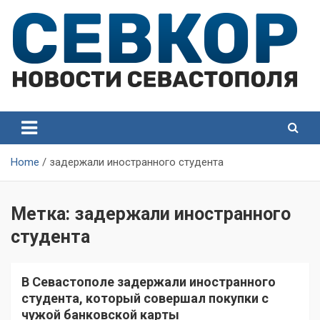
Skip
to
content
СевКор — Самые главные и актуальные новости
СевКор — Новости
Севастополя
Севастополя
Home
задержали иностранного студента
Метка:
задержали иностранного
студента
В Севастополе задержали иностранного
студента, который совершал покупки с
чужой банковской карты