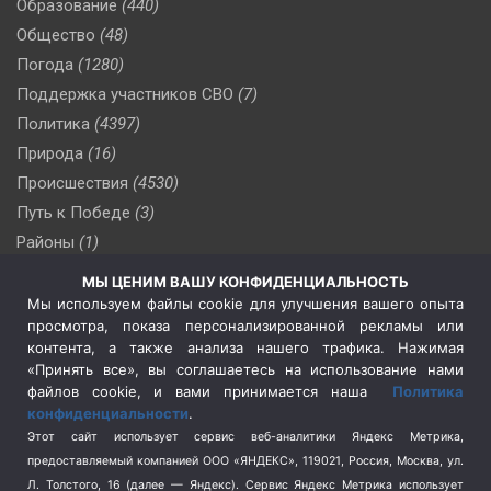
Образование
(440)
Общество
(48)
Погода
(1280)
Поддержка участников СВО
(7)
Политика
(4397)
Природа
(16)
Происшествия
(4530)
Путь к Победе
(3)
Районы
(1)
Россия
(510)
МЫ ЦЕНИМ ВАШУ КОНФИДЕНЦИАЛЬНОСТЬ
Сельское хозяйство
(3)
Мы используем файлы cookie для улучшения вашего опыта
просмотра, показа персонализированной рекламы или
Социальная политика
(3)
контента, а также анализа нашего трафика. Нажимая
Спецоперация в Украине
(657)
«Принять все», вы соглашаетесь на использование нами
Спецоперация на Украине
(404)
файлов cookie, и вами принимается наша
Политика
конфиденциальности
.
Спорт
(740)
Этот сайт использует сервис веб-аналитики Яндекс Метрика,
Тема недели
(210)
предоставляемый компанией ООО «ЯНДЕКС», 119021, Россия, Москва, ул.
Терроризм
(1)
Л. Толстого, 16 (далее — Яндекс). Сервис Яндекс Метрика использует