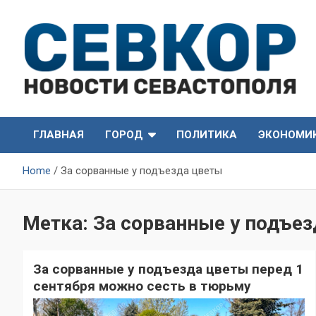
Skip
to
content
СевКор — Самые главные и актуальные новости
СевКор — Новости
Севастополя
ГЛАВНАЯ
ГОРОД
ПОЛИТИКА
ЭКОНОМИ
Севастополя
Home
За сорванные у подъезда цветы
Метка:
За сорванные у подъе
За сорванные у подъезда цветы перед 1
сентября можно сесть в тюрьму