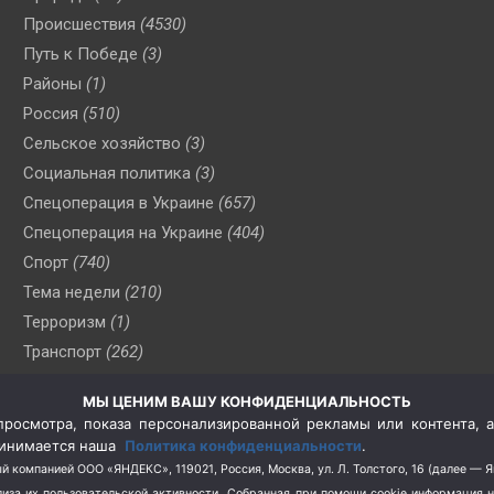
Происшествия
(4530)
Путь к Победе
(3)
Районы
(1)
Россия
(510)
Сельское хозяйство
(3)
Социальная политика
(3)
Спецоперация в Украине
(657)
Спецоперация на Украине
(404)
Спорт
(740)
Тема недели
(210)
Терроризм
(1)
Транспорт
(262)
Туризм
(178)
МЫ ЦЕНИМ ВАШУ КОНФИДЕНЦИАЛЬНОСТЬ
Флот
(76)
росмотра, показа персонализированной рекламы или контента, а
Цены
(2)
принимается наша
Политика конфиденциальности
.
Школа и спорт
(2)
й компанией ООО «ЯНДЕКС», 119021, Россия, Москва, ул. Л. Толстого, 16 (далее — 
за их пользовательской активности.
Собранная при помощи cookie информация 