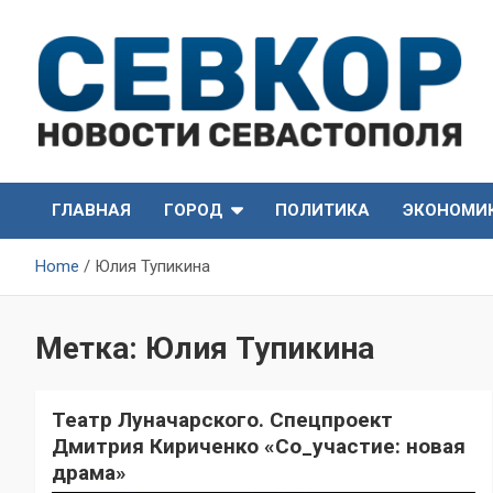
Skip
to
content
СевКор — Самые главные и актуальные новости
СевКор — Новости
Севастополя
ГЛАВНАЯ
ГОРОД
ПОЛИТИКА
ЭКОНОМИ
Севастополя
Home
Юлия Тупикина
Метка:
Юлия Тупикина
Театр Луначарского. Спецпроект
Дмитрия Кириченко «Со_участие: новая
драма»