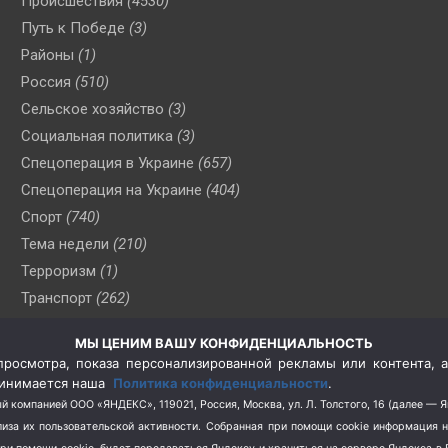
Происшествия
(4530)
Путь к Победе
(3)
Районы
(1)
Россия
(510)
Сельское хозяйство
(3)
Социальная политика
(3)
Спецоперация в Украине
(657)
Спецоперация на Украине
(404)
Спорт
(740)
Тема недели
(210)
Терроризм
(1)
Транспорт
(262)
Туризм
(178)
МЫ ЦЕНИМ ВАШУ КОНФИДЕНЦИАЛЬНОСТЬ
Флот
(76)
росмотра, показа персонализированной рекламы или контента, а
Цены
(2)
принимается наша
Политика конфиденциальности
.
Школа и спорт
(2)
й компанией ООО «ЯНДЕКС», 119021, Россия, Москва, ул. Л. Толстого, 16 (далее — 
за их пользовательской активности.
Собранная при помощи cookie информация 
Экология
(8)