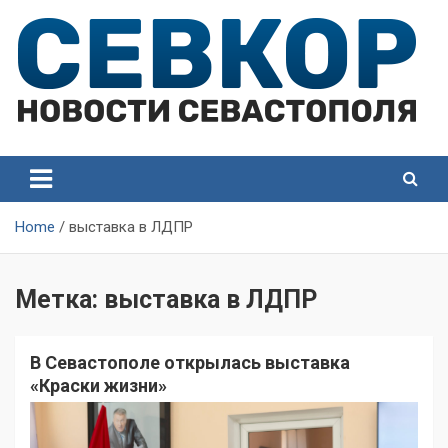
Skip
to
content
СевКор — Самые главные и актуальные новости
СевКор — Новости
Севастополя
Севастополя
Home
выставка в ЛДПР
Метка:
выставка в ЛДПР
В Севастополе открылась выставка
«Краски жизни»