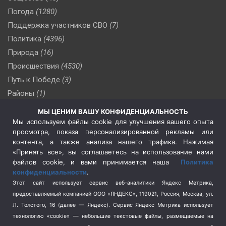
Погода
(1280)
Поддержка участников СВО
(7)
Политика
(4396)
Природа
(16)
Происшествия
(4530)
Путь к Победе
(3)
Районы
(1)
Россия
(509)
МЫ ЦЕНИМ ВАШУ КОНФИДЕНЦИАЛЬНОСТЬ
Сельское хозяйство
(3)
Мы используем файлы cookie для улучшения вашего опыта
просмотра, показа персонализированной рекламы или
Социальная политика
(3)
контента, а также анализа нашего трафика. Нажимая
Спецоперация в Украине
(657)
«Принять все», вы соглашаетесь на использование нами
Спецоперация на Украине
(404)
файлов cookie, и вами принимается наша
Политика
конфиденциальности
.
Спорт
(740)
Этот сайт использует сервис веб-аналитики Яндекс Метрика,
Тема недели
(210)
предоставляемый компанией ООО «ЯНДЕКС», 119021, Россия, Москва, ул.
Терроризм
(1)
Л. Толстого, 16 (далее — Яндекс). Сервис Яндекс Метрика использует
Транспорт
(262)
технологию «cookie» — небольшие текстовые файлы, размещаемые на