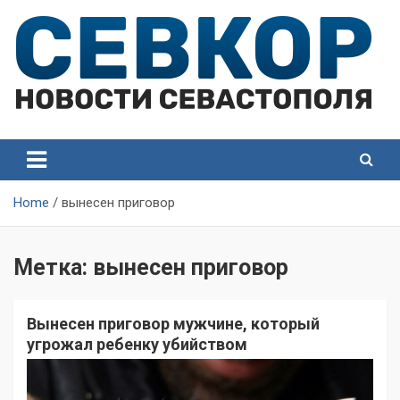
Skip
to
content
СевКор — Самые главные и актуальные новости
СевКор — Новости
Севастополя
Севастополя
Home
вынесен приговор
Метка:
вынесен приговор
Вынесен приговор мужчине, который
угрожал ребенку убийством