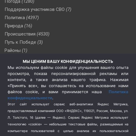
Погода
(1280)
Поддержка участников СВО
(7)
Политика
(4397)
Природа
(16)
Происшествия
(4530)
Путь к Победе
(3)
Районы
(1)
Россия
(510)
МЫ ЦЕНИМ ВАШУ КОНФИДЕНЦИАЛЬНОСТЬ
Сельское хозяйство
(3)
Мы используем файлы cookie для улучшения вашего опыта
просмотра, показа персонализированной рекламы или
Социальная политика
(3)
контента, а также анализа нашего трафика. Нажимая
Спецоперация в Украине
(657)
«Принять все», вы соглашаетесь на использование нами
Спецоперация на Украине
(404)
файлов cookie, и вами принимается наша
Политика
конфиденциальности
.
Спорт
(740)
Этот сайт использует сервис веб-аналитики Яндекс Метрика,
Тема недели
(210)
предоставляемый компанией ООО «ЯНДЕКС», 119021, Россия, Москва, ул.
Терроризм
(1)
Л. Толстого, 16 (далее — Яндекс). Сервис Яндекс Метрика использует
Транспорт
(262)
технологию «cookie» — небольшие текстовые файлы, размещаемые на
компьютере пользователей с целью анализа их пользовательской
Туризм
(178)