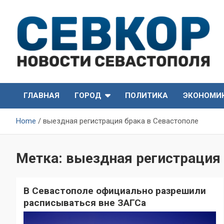
Skip
to
content
СевКор — Самые главные и актуальные новости
СевКор — Новости
Севастополя
ГЛАВНАЯ
ГОРОД
ПОЛИТИКА
ЭКОНОМИ
Севастополя
Home
выездная регистрация брака в Севастополе
Метка:
выездная регистрация 
В Севастополе официально разрешили
расписываться вне ЗАГСа