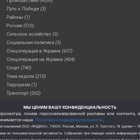
Происшествия
(4530)
Путь к Победе
(3)
Районы
(1)
Россия
(510)
Сельское хозяйство
(3)
Социальная политика
(3)
Спецоперация в Украине
(657)
Спецоперация на Украине
(404)
Спорт
(740)
Тема недели
(210)
Терроризм
(1)
Транспорт
(262)
Туризм
(178)
МЫ ЦЕНИМ ВАШУ КОНФИДЕНЦИАЛЬНОСТЬ
Флот
(76)
росмотра, показа персонализированной рекламы или контента, а
Цены
(2)
принимается наша
Политика конфиденциальности
.
Школа и спорт
(2)
й компанией ООО «ЯНДЕКС», 119021, Россия, Москва, ул. Л. Толстого, 16 (далее — 
за их пользовательской активности.
Собранная при помощи cookie информация 
Экология
(8)