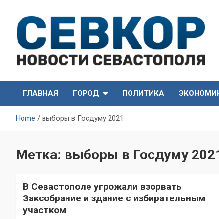
Skip
to
content
СевКор — Самые главные и актуальные новости
СевКор — Новости
Севастополя
ГЛАВНАЯ
ГОРОД
ПОЛИТИКА
ЭКОНОМИ
Севастополя
Home
выборы в Госдуму 2021
Метка:
выборы в Госдуму 202
В Севастополе угрожали взорвать
Заксобрание и здание с избирательным
участком