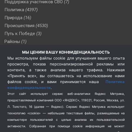
Поддержка участников СВО
(7)
Политика
(4397)
Природа
(16)
Происшествия
(4530)
Путь к Победе
(3)
Районы
(1)
Россия
(510)
МЫ ЦЕНИМ ВАШУ КОНФИДЕНЦИАЛЬНОСТЬ
Сельское хозяйство
(3)
Мы используем файлы cookie для улучшения вашего опыта
просмотра, показа персонализированной рекламы или
Социальная политика
(3)
контента, а также анализа нашего трафика. Нажимая
Спецоперация в Украине
(657)
«Принять все», вы соглашаетесь на использование нами
Спецоперация на Украине
(404)
файлов cookie, и вами принимается наша
Политика
конфиденциальности
.
Спорт
(740)
Этот сайт использует сервис веб-аналитики Яндекс Метрика,
Тема недели
(210)
предоставляемый компанией ООО «ЯНДЕКС», 119021, Россия, Москва, ул.
Терроризм
(1)
Л. Толстого, 16 (далее — Яндекс). Сервис Яндекс Метрика использует
Транспорт
(262)
технологию «cookie» — небольшие текстовые файлы, размещаемые на
компьютере пользователей с целью анализа их пользовательской
Туризм
(178)
активности.
Собранная при помощи cookie информация не может
Флот
(76)