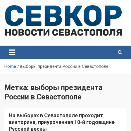
Skip
to
content
СевКор — Самые главные и актуальные новости
СевКор — Новости
Севастополя
Севастополя
Home
выборы президента России в Севастополе
Метка:
выборы президента
России в Севастополе
На выборах в Севастополе проходит
викторина, приуроченная 10-й годовщине
Русской весны