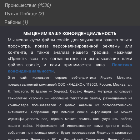
Происшествия
(4530)
Путь к Победе
(3)
Районы
(1)
Россия
(510)
МЫ ЦЕНИМ ВАШУ КОНФИДЕНЦИАЛЬНОСТЬ
Сельское хозяйство
(3)
Мы используем файлы cookie для улучшения вашего опыта
просмотра, показа персонализированной рекламы или
Социальная политика
(3)
контента, а также анализа нашего трафика. Нажимая
Спецоперация в Украине
(657)
«Принять все», вы соглашаетесь на использование нами
Спецоперация на Украине
(404)
файлов cookie, и вами принимается наша
Политика
конфиденциальности
.
Спорт
(740)
Этот сайт использует сервис веб-аналитики Яндекс Метрика,
Тема недели
(210)
предоставляемый компанией ООО «ЯНДЕКС», 119021, Россия, Москва, ул.
Терроризм
(1)
Л. Толстого, 16 (далее — Яндекс). Сервис Яндекс Метрика использует
Транспорт
(262)
технологию «cookie» — небольшие текстовые файлы, размещаемые на
компьютере пользователей с целью анализа их пользовательской
Туризм
(178)
активности.
Собранная при помощи cookie информация не может
Флот
(76)
идентифицировать вас, однако может помочь нам улучшить работу
Цены
(2)
нашего сайта. Информация об использовании вами данного сайта,
Школа и спорт
(2)
собранная при помощи cookie, будет передаваться Яндексу и храниться
на сервере Яндекса в ЕС и Российской Федерации. Яндекс будет