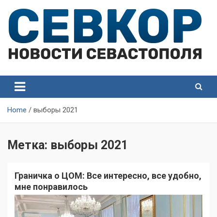
Skip
to
content
СевКор — Самые главные и актуальные новости
СевКор — Новости
Севастополя
Севастополя
Home
выборы 2021
Метка:
выборы 2021
Граничка о ЦОМ: Все интересно, все удобно,
мне понравилось