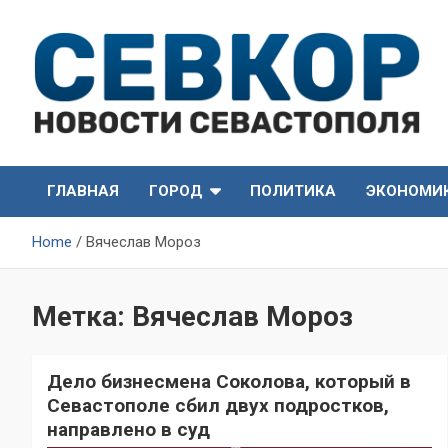
Skip
to
content
СевКор — Самые главные и актуальные новости
СевКор — Новости
Севастополя
ГЛАВНАЯ
ГОРОД
ПОЛИТИКА
ЭКОНОМИ
Севастополя
Home
Вячеслав Мороз
Метка:
Вячеслав Мороз
Дело бизнесмена Соколова, который в
Севастополе сбил двух подростков,
направлено в суд