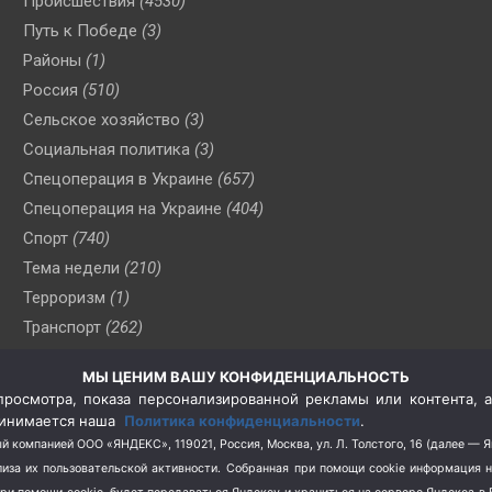
Происшествия
(4530)
Путь к Победе
(3)
Районы
(1)
Россия
(510)
Сельское хозяйство
(3)
Социальная политика
(3)
Спецоперация в Украине
(657)
Спецоперация на Украине
(404)
Спорт
(740)
Тема недели
(210)
Терроризм
(1)
Транспорт
(262)
Туризм
(178)
МЫ ЦЕНИМ ВАШУ КОНФИДЕНЦИАЛЬНОСТЬ
Флот
(76)
росмотра, показа персонализированной рекламы или контента, а
Цены
(2)
принимается наша
Политика конфиденциальности
.
Школа и спорт
(2)
й компанией ООО «ЯНДЕКС», 119021, Россия, Москва, ул. Л. Толстого, 16 (далее — 
за их пользовательской активности.
Собранная при помощи cookie информация 
Экология
(8)