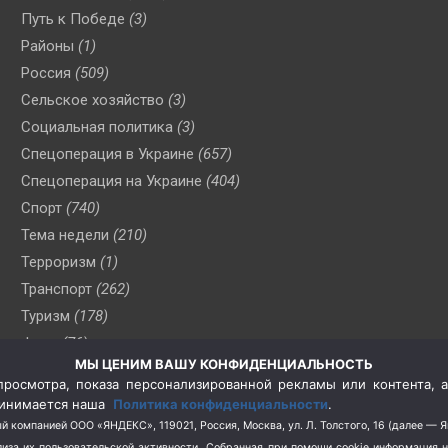
Путь к Победе
(3)
Районы
(1)
Россия
(509)
Сельское хозяйство
(3)
Социальная политика
(3)
Спецоперация в Украине
(657)
Спецоперация на Украине
(404)
Спорт
(740)
Тема недели
(210)
Терроризм
(1)
Транспорт
(262)
Туризм
(178)
Флот
(76)
МЫ ЦЕНИМ ВАШУ КОНФИДЕНЦИАЛЬНОСТЬ
Цены
(2)
росмотра, показа персонализированной рекламы или контента, а
Школа и спорт
(2)
принимается наша
Политика конфиденциальности
.
Экология
(8)
й компанией ООО «ЯНДЕКС», 119021, Россия, Москва, ул. Л. Толстого, 16 (далее — 
за их пользовательской активности.
Собранная при помощи cookie информация 