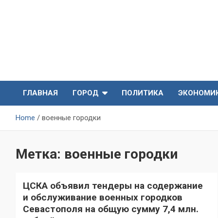
Skip
to
content
СевКор — Самые главные и актуальные новости
СевКор — Новости
Севастополя
ГЛАВНАЯ
ГОРОД
ПОЛИТИКА
ЭКОНОМИ
Севастополя
Home
военные городки
Метка:
военные городки
ЦСКА объявил тендеры на содержание
и обслуживание военных городков
Севастополя на общую сумму 7,4 млн.