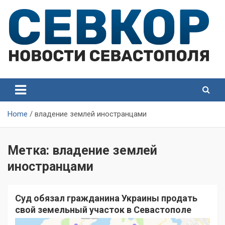
Skip
to
content
СевКор — Самые главные и актуальные новости
СевКор — Новости
Севастополя
Севастополя
Home
владение землей иностранцами
Метка:
владение землей
иностранцами
Суд обязал гражданина Украины продать
свой земельный участок в Севастополе