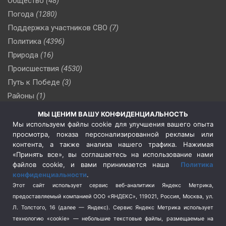
Общество
(48)
Погода
(1280)
Поддержка участников СВО
(7)
Политика
(4396)
Природа
(16)
Происшествия
(4530)
Путь к Победе
(3)
Районы
(1)
Россия
(509)
МЫ ЦЕНИМ ВАШУ КОНФИДЕНЦИАЛЬНОСТЬ
Сельское хозяйство
(3)
Мы используем файлы cookie для улучшения вашего опыта
просмотра, показа персонализированной рекламы или
Социальная политика
(3)
контента, а также анализа нашего трафика. Нажимая
Спецоперация в Украине
(657)
«Принять все», вы соглашаетесь на использование нами
Спецоперация на Украине
(404)
файлов cookie, и вами принимается наша
Политика
конфиденциальности
.
Спорт
(740)
Этот сайт использует сервис веб-аналитики Яндекс Метрика,
Тема недели
(210)
предоставляемый компанией ООО «ЯНДЕКС», 119021, Россия, Москва, ул.
Терроризм
(1)
Л. Толстого, 16 (далее — Яндекс). Сервис Яндекс Метрика использует
Транспорт
(262)
технологию «cookie» — небольшие текстовые файлы, размещаемые на