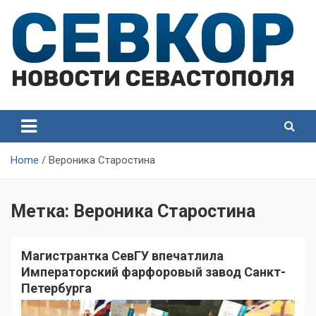
Skip
to
content
СевКор — Самые главные и актуальные новости
СевКор — Новости
Севастополя
Севастополя
Home
Вероника Старостина
Метка:
Вероника Старостина
Магистрантка СевГУ впечатлила
Императорский фарфоровый завод Санкт-
Петербурга