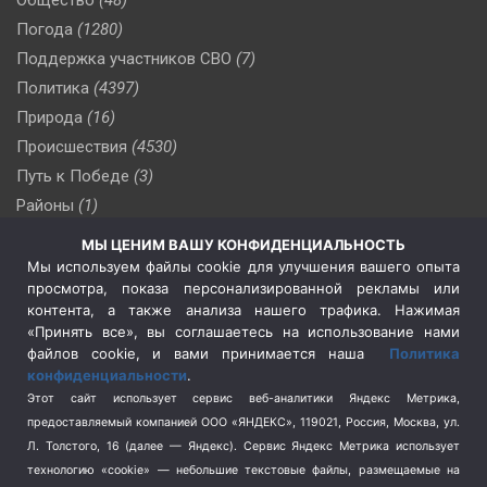
Погода
(1280)
Поддержка участников СВО
(7)
Политика
(4397)
Природа
(16)
Происшествия
(4530)
Путь к Победе
(3)
Районы
(1)
Россия
(510)
МЫ ЦЕНИМ ВАШУ КОНФИДЕНЦИАЛЬНОСТЬ
Сельское хозяйство
(3)
Мы используем файлы cookie для улучшения вашего опыта
просмотра, показа персонализированной рекламы или
Социальная политика
(3)
контента, а также анализа нашего трафика. Нажимая
Спецоперация в Украине
(657)
«Принять все», вы соглашаетесь на использование нами
Спецоперация на Украине
(404)
файлов cookie, и вами принимается наша
Политика
конфиденциальности
.
Спорт
(740)
Этот сайт использует сервис веб-аналитики Яндекс Метрика,
Тема недели
(210)
предоставляемый компанией ООО «ЯНДЕКС», 119021, Россия, Москва, ул.
Терроризм
(1)
Л. Толстого, 16 (далее — Яндекс). Сервис Яндекс Метрика использует
Транспорт
(262)
технологию «cookie» — небольшие текстовые файлы, размещаемые на