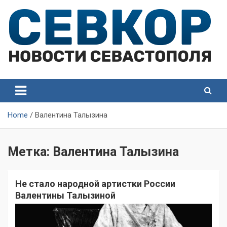
Skip
to
content
СевКор — Самые главные и актуальные новости
СевКор — Новости
Севастополя
Севастополя
Home
Валентина Талызина
Метка:
Валентина Талызина
Не стало народной артистки России
Валентины Талызиной