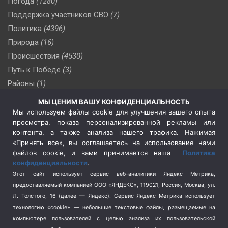
Погода
(1280)
Поддержка участников СВО
(7)
Политика
(4396)
Природа
(16)
Происшествия
(4530)
Путь к Победе
(3)
Районы
(1)
Россия
(510)
МЫ ЦЕНИМ ВАШУ КОНФИДЕНЦИАЛЬНОСТЬ
Сельское хозяйство
(3)
Мы используем файлы cookie для улучшения вашего опыта
просмотра, показа персонализированной рекламы или
Социальная политика
(3)
контента, а также анализа нашего трафика. Нажимая
Спецоперация в Украине
(657)
«Принять все», вы соглашаетесь на использование нами
Спецоперация на Украине
(404)
файлов cookie, и вами принимается наша
Политика
конфиденциальности
.
Спорт
(740)
Этот сайт использует сервис веб-аналитики Яндекс Метрика,
Тема недели
(210)
предоставляемый компанией ООО «ЯНДЕКС», 119021, Россия, Москва, ул.
Терроризм
(1)
Л. Толстого, 16 (далее — Яндекс). Сервис Яндекс Метрика использует
Транспорт
(262)
технологию «cookie» — небольшие текстовые файлы, размещаемые на
компьютере пользователей с целью анализа их пользовательской
Туризм
(178)