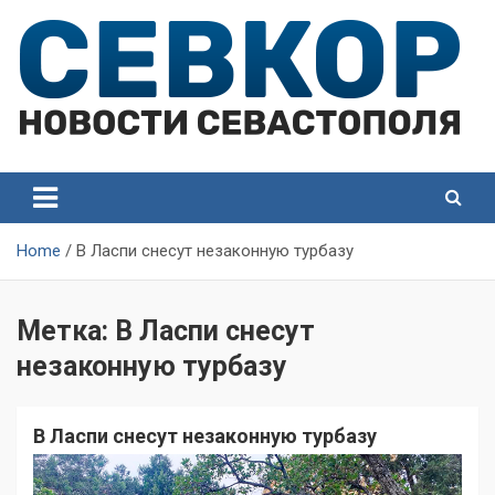
Skip
to
content
СевКор — Самые главные и актуальные новости
СевКор — Новости
Севастополя
Севастополя
Home
В Ласпи снесут незаконную турбазу
Метка:
В Ласпи снесут
незаконную турбазу
В Ласпи снесут незаконную турбазу