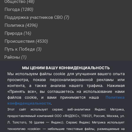
Общество
(48)
Погода
(1280)
Поддержка участников СВО
(7)
Политика
(4396)
Природа
(16)
Происшествия
(4530)
Путь к Победе
(3)
Районы
(1)
Россия
(509)
МЫ ЦЕНИМ ВАШУ КОНФИДЕНЦИАЛЬНОСТЬ
Сельское хозяйство
(3)
Мы используем файлы cookie для улучшения вашего опыта
просмотра, показа персонализированной рекламы или
Социальная политика
(3)
контента, а также анализа нашего трафика. Нажимая
Спецоперация в Украине
(657)
«Принять все», вы соглашаетесь на использование нами
Спецоперация на Украине
(404)
файлов cookie, и вами принимается наша
Политика
конфиденциальности
.
Спорт
(740)
Этот сайт использует сервис веб-аналитики Яндекс Метрика,
Тема недели
(210)
предоставляемый компанией ООО «ЯНДЕКС», 119021, Россия, Москва, ул.
Терроризм
(1)
Л. Толстого, 16 (далее — Яндекс). Сервис Яндекс Метрика использует
Транспорт
(262)
технологию «cookie» — небольшие текстовые файлы, размещаемые на